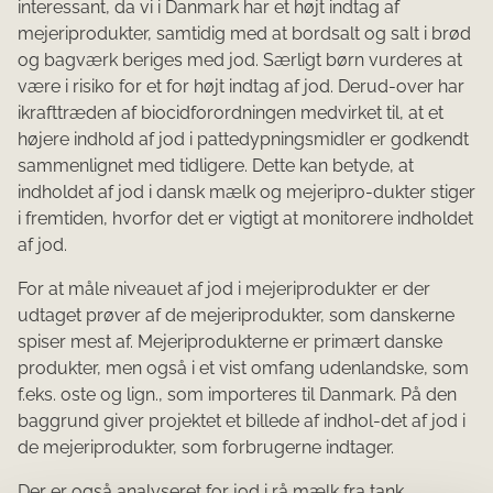
interessant, da vi i Danmark har et højt indtag af
mejeriprodukter, samtidig med at bordsalt og salt i brød
og bagværk beriges med jod. Særligt børn vurderes at
være i risiko for et for højt indtag af jod. Derud-over har
ikrafttræden af biocidforordningen medvirket til, at et
højere indhold af jod i pattedypningsmidler er godkendt
sammenlignet med tidligere. Dette kan betyde, at
indholdet af jod i dansk mælk og mejeripro-dukter stiger
i fremtiden, hvorfor det er vigtigt at monitorere indholdet
af jod.
For at måle niveauet af jod i mejeriprodukter er der
udtaget prøver af de mejeriprodukter, som danskerne
spiser mest af. Mejeriprodukterne er primært danske
produkter, men også i et vist omfang udenlandske, som
f.eks. oste og lign., som importeres til Danmark. På den
baggrund giver projektet et billede af indhol-det af jod i
de mejeriprodukter, som forbrugerne indtager.
Der er også analyseret for jod i rå mælk fra tank.