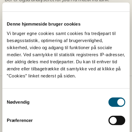
Prøverne er blandet rå mælk, som er indsamlet fra
danske mejerier i 2018, 2019, 2021 og 2022. Resultaterne
kan bruges til at se, om der om der en stigning i jod i rå
Denne hjemmeside bruger cookies
mælk fra danske malkekøer, som kan skyldes den
Vi bruger egne cookies samt cookies fra tredjepart til
stigende koncentration af jod i pattedypningsmidler.
besøgsstatistik, optimering af brugervenlighed,
sikkerhed, video og adgang til funktioner på sociale
Hent rapport
medier. Ved samtykke til statistik registreres IP-adresser,
der aldrig deles med tredjeparter. Du kan til enhver tid
ændre eller tilbagetrække dit samtykke ved at klikke på
”Cookies” linket nederst på siden.
Fødevarestyrelsen
Samtykkevalg
Fødevarestyrelsen er en styrelse under
Nødvendig
Erhvervsministeriet. Styrelsen arbejder med hele
fødevarekæden fra jord til bord med fokus på
Præferencer
dyresundhed og sikker, sund mad. Vi står bag De
officielle Kostråd og smileykontroller, som du kender