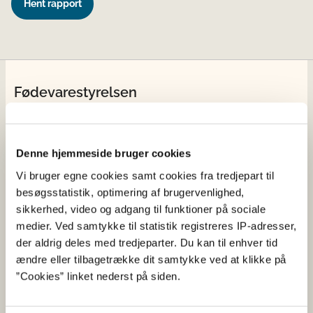
Hent rapport
Fødevarestyrelsen
Fødevarestyrelsen er en styrelse under
Erhvervsministeriet. Styrelsen arbejder med hele
fødevarekæden fra jord til bord med fokus på
Denne hjemmeside bruger cookies
dyresundhed og sikker, sund mad. Vi står bag De
Vi bruger egne cookies samt cookies fra tredjepart til
officielle Kostråd og smileykontroller, som du kender
besøgsstatistik, optimering af brugervenlighed,
fra cafeer, restauranter og supermarkeder.
sikkerhed, video og adgang til funktioner på sociale
medier. Ved samtykke til statistik registreres IP-adresser,
Kontakt
der aldrig deles med tredjeparter. Du kan til enhver tid
ændre eller tilbagetrække dit samtykke ved at klikke på
Fødevarestyrelsen
”Cookies” linket nederst på siden.
Stationsparken 31-33
2600 Glostrup