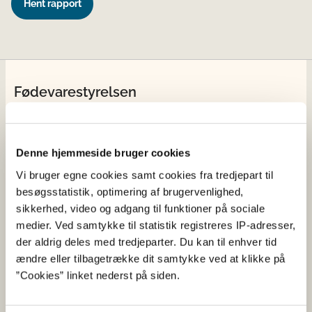
Hent rapport
Fødevarestyrelsen
Fødevarestyrelsen er en styrelse under
Erhvervsministeriet. Styrelsen arbejder med hele
fødevarekæden fra jord til bord med fokus på
Denne hjemmeside bruger cookies
dyresundhed og sikker, sund mad. Vi står bag De
Vi bruger egne cookies samt cookies fra tredjepart til
officielle Kostråd og smileykontroller, som du kender
besøgsstatistik, optimering af brugervenlighed,
fra cafeer, restauranter og supermarkeder.
sikkerhed, video og adgang til funktioner på sociale
medier. Ved samtykke til statistik registreres IP-adresser,
Kontakt
der aldrig deles med tredjeparter. Du kan til enhver tid
ændre eller tilbagetrække dit samtykke ved at klikke på
Fødevarestyrelsen
”Cookies” linket nederst på siden.
Stationsparken 31-33
2600 Glostrup