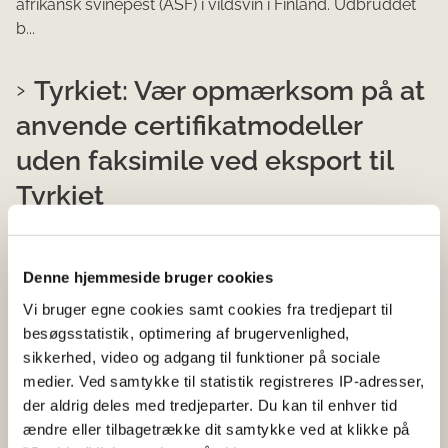
afrikansk svinepest (ASF) i vildsvin i Finland. Udbruddet
b...
Tyrkiet: Vær opmærksom på at
anvende certifikatmodeller
uden faksimile ved eksport til
Tyrkiet
03-08-2026
Faglig nyhed
Faglige nyheder om certifikatdatabasen
Denne hjemmeside bruger cookies
Ved eksport til Tyrkiet på OEC-, EC- og FS-certifikater
Vi bruger egne cookies samt cookies fra tredjepart til
skal eksportøren være opmærksom på udelukkende at
besøgsstatistik, optimering af brugervenlighed,
benytte specifikke Tyrkiet-modeller, da disse er undta...
sikkerhed, video og adgang til funktioner på sociale
medier. Ved samtykke til statistik registreres IP-adresser,
der aldrig deles med tredjeparter. Du kan til enhver tid
ÆNDRING AF DATO FOR AFHOLDELSE AF
NÆSTE SERVICEVINDUE I DIX
ændre eller tilbagetrække dit samtykke ved at klikke på