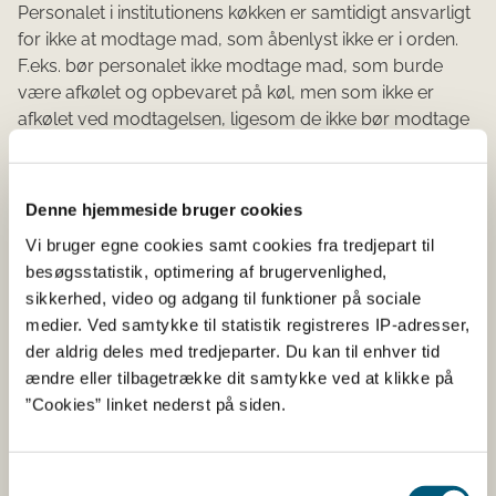
Personalet i institutionens køkken er samtidigt ansvarligt
for ikke at modtage mad, som åbenlyst ikke er i orden.
F.eks. bør personalet ikke modtage mad, som burde
være afkølet og opbevaret på køl, men som ikke er
afkølet ved modtagelsen, ligesom de ikke bør modtage
mad, som burde være holdt varm, men som ikke er
varm ved modtagelsen.
Denne hjemmeside bruger cookies
Hvis maden opbevares i institutionen i nogen tid før
servering, er personalet ansvarlig for at opbevare
Vi bruger egne cookies samt cookies fra tredjepart til
maden korrekt, f.eks. på køl eller varmholdt.
besøgsstatistik, optimering af brugervenlighed,
sikkerhed, video og adgang til funktioner på sociale
I enkelte tilfælde kan private dog også levere til andre
medier. Ved samtykke til statistik registreres IP-adresser,
detailvirksomheder eller engrosvirksomheder. Både ved
der aldrig deles med tredjeparter. Du kan til enhver tid
forældres bidrag til madordninger og ved privates
ændre eller tilbagetrække dit samtykke ved at klikke på
levering til andre fødevarevirksomheder anses
”Cookies” linket nederst på siden.
sporbarhed at være opfyldt ved identifikation af
forældre/private. Den private har ansvar for, at maden
ikke er uegnet til at spise, f.eks. at den har været
Samtykkevalg