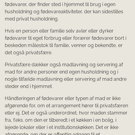
fødevarer, der finder sted i hjemmet til brug i egen
husholdning og fødevareaktiviteter, der kan sidestilles
med privat husholdning.
Hvis en person eller familie selv avler eller dyrker
fødevarer til eget forbrug eller forærer fødevarer bort i
beskeden målestok til familie, venner og bekendte, er
det også privatsfære.
Privatsfære dækker også madlavning og servering af
mad for andre personer end egen husholdning og i
nogle tilfælde madlavning eller servering af mad andre
steder end i hjemmet.
Håndteringen af fødevarer eller typen af mad er ikke
afgørende for, om et arrangement hører til privatsfæren
eller ej. Det er også underordnet, hvor maden stammer
fra, f.eks. om den er tilberedt i et køkken i en bolig, i
lejede lokaler eller i et institutionskøkken. Det er ikke
afgørende, om der er offentlig adgang til et