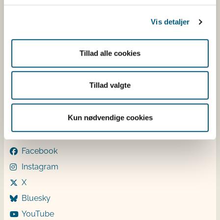
Betaling af regning
Vis detaljer
Åben:
Mandag: 9-12 og 13-15
Tirsdag: 9-12
Tillad alle cookies
Onsdag: 9-12
Torsdag: 9-12 og 13-15
Fredag: 9-12
Tillad valgte
Følg os
Kun nødvendige cookies
LinkedIn
Facebook
Instagram
X
Bluesky
YouTube