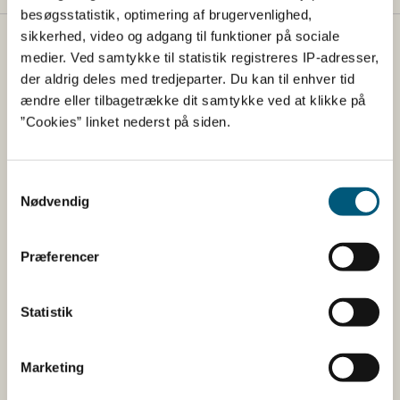
besøgsstatistik, optimering af brugervenlighed,
sikkerhed, video og adgang til funktioner på sociale
Fødevarestyrelsen
medier. Ved samtykke til statistik registreres IP-adresser,
der aldrig deles med tredjeparter. Du kan til enhver tid
Fødevarestyrelsen er en styrelse under
ændre eller tilbagetrække dit samtykke ved at klikke på
Erhvervsministeriet. Styrelsen arbejder med hele
”Cookies” linket nederst på siden.
fødevarekæden fra jord til bord med fokus på
dyresundhed og sikker, sund mad. Vi står bag De
officielle Kostråd og smileykontroller, som du kender
Samtykkevalg
fra cafeer, restauranter og supermarkeder.
Nødvendig
Kontakt
Præferencer
Fødevarestyrelsen
Stationsparken 31-33
Statistik
2600 Glostrup
Tlf. 72 2​​​7 69 00
Marketing
CVR: 62534516
EAN