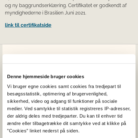
og ny baggrundserklæring. Certifikatet er godkendt af
myndighederne i Brasilien Juni 2021.
link til certifikatside
Fødevarestyrelsen
Fødevarestyrelsen er en styrelse under
Denne hjemmeside bruger cookies
Erhvervsministeriet. Styrelsen arbejder med hele
fødevarekæden fra jord til bord med fokus på
Vi bruger egne cookies samt cookies fra tredjepart til
dyresundhed og sikker, sund mad. Vi står bag De
besøgsstatistik, optimering af brugervenlighed,
officielle Kostråd og smileykontroller, som du kender
sikkerhed, video og adgang til funktioner på sociale
fra cafeer, restauranter og supermarkeder.
medier. Ved samtykke til statistik registreres IP-adresser,
der aldrig deles med tredjeparter. Du kan til enhver tid
ændre eller tilbagetrække dit samtykke ved at klikke på
Kontakt
”Cookies” linket nederst på siden.
Fødevarestyrelsen