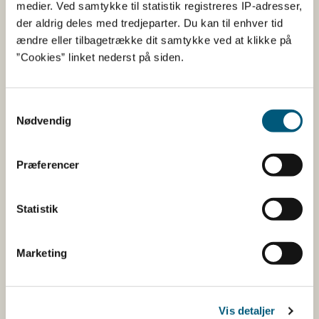
medier. Ved samtykke til statistik registreres IP-adresser,
der aldrig deles med tredjeparter. Du kan til enhver tid
ændre eller tilbagetrække dit samtykke ved at klikke på
”Cookies” linket nederst på siden.
Der kan gå op til 10 minutter før, bekræftelsesmailen
er modtaget. Klik på linket i mailen for at få bekræftet
din mailadresse.
Samtykkevalg
Nødvendig
Tilføjelse af forsendelser/INTRA-certifikater til
eksporter
Præferencer
INTRA-certifikater uden angivelse af
Statistik
transportvirksomhed i pkt. I.16 kan ikke læses ind i
Eksportportalen. Ved oprettelse af INTRA-certifikat i
Marketing
TRACES NT husk da at udfylde transportvirksomhed.
Når der skal tilføjes forsendelser/INTRA-certifikater,
Vis detaljer