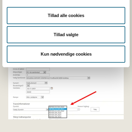
vær da opmærksom på, at der som udgangspunkt
er valgt at indlæse data fra TRACES NT
\"INTRA.EU.DK\". En forsendelse fra TRACES classic
Tillad alle cookies
kan tilføjes ved at vælge "INTRA.DK" på drop-down
menuen.
Tillad valgte
"Opret samlestedseksport":
Kun nødvendige cookies