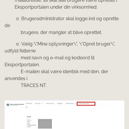
mailadresse, så skal alle brugere være oprettet i
Eksportportalen under din virksomhed:
o
Brugeradministrator skal logge ind og oprette
de
brugere, der mangler at blive oprettet.
o
Vælg \"Mine oplysninger\", \"Opret bruger\",
udfyld felterne
med navn og e-mail og kodeord til
Eksportportalen.
E-mailen skal være identisk med den, der
anvendes i
TRACES NT.