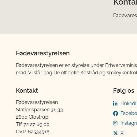
Konta
Fødevarest
Fødevarestyrelsen
Fødevarestyrelsen er en styrelse under Erhvervsminis
mad. Vi står bag De officielle Kostråd og smileykontro
Kontakt
Følg os
Fødevarestyrelsen
LinkedI
Stationsparken 31-33
Faceb
2600 Glostrup
Instag
Tlf. 72 2​​​7 69 00
CVR: 62534516
X