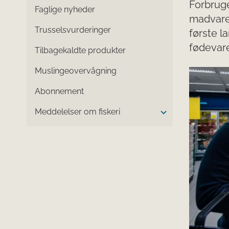
Forbruge
Faglige nyheder
madvare
Trusselsvurderinger
første l
fødevar
Tilbagekaldte produkter
Muslingeovervågning
Abonnement
Meddelelser om fiskeri