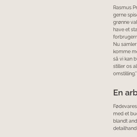
Rasmus Pre
gerne spis
grønne val
have et st
forbrugerne
Nu samler v
komme med
så vi kan b
stiller os
omstilling.”
En ar
Fødevares
med et bu
blandt and
detailhand