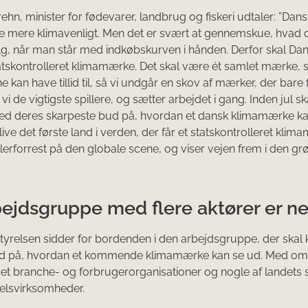
hn, minister for fødevarer, landbrug og fiskeri udtaler: ”Dans
e mere klimavenligt. Men det er svært at gennemskue, hvad d
g, når man står med indkøbskurven i hånden. Derfor skal D
atskontrolleret klimamærke. Det skal være ét samlet mærke,
 kan have tillid til, så vi undgår en skov af mærker, der bare f
i de vigtigste spillere, og sætter arbejdet i gang. Inden jul sk
 deres skarpeste bud på, hvordan et dansk klimamærke ka
live det første land i verden, der får et statskontrolleret klim
 allerforrest på den globale scene, og viser vejen frem i den g
bejdsgruppe med flere aktører er n
tyrelsen sidder for bordenden i den arbejdsgruppe, der ska
d på, hvordan et kommende klimamærke kan se ud. Med om 
et branche- og forbrugerorganisationer og nogle af landets 
elsvirksomheder.