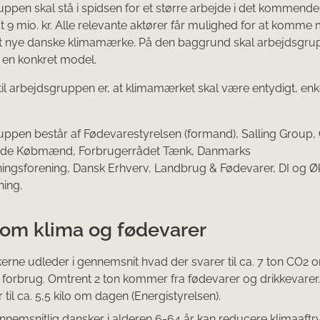
ppen skal stå i spidsen for et større arbejde i det kommende
at 9 mio. kr. Alle relevante aktører får mulighed for at komme
det nye danske klimamærke. På den baggrund skal arbejdsgr
 en konkret model.
il arbejdsgruppen er, at klimamærket skal være entydigt, enke
ppen består af Fødevarestyrelsen (formand), Salling Group
de Købmænd, Forbrugerrådet Tænk, Danmarks
ingsforening, Dansk Erhverv, Landbrug & Fødevarer, DI og Ø
ing.
 om klima og fødevarer
erne udleder i gennemsnit hvad der svarer til ca. 7 ton CO2 o
t forbrug. Omtrent 2 ton kommer fra fødevarer og drikkevarer.
 til ca. 5,5 kilo om dagen (Energistyrelsen).
nnemsnitlig dansker i alderen 6-64 år kan reducere klimaaftry