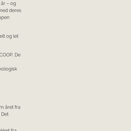
 år – og
 med deres
uppen
lt og let
, COOP, De
kologisk
m året fra
 Det
kket fra