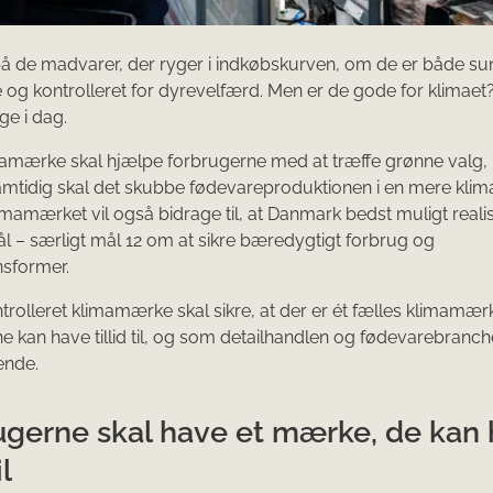
på de madvarer, der ryger i indkøbskurven, om de er både su
 og kontrolleret for dyrevelfærd. Men er de gode for klimaet?
sige i dag.
mamærke skal hjælpe forbrugerne med at træffe grønne valg,
amtidig skal det skubbe fødevareproduktionen i en mere klim
limamærket vil også bidrage til, at Danmark bedst muligt reali
 – særligt mål 12 om at sikre bæredygtigt forbrug og
nsformer.
ntrolleret klimamærke skal sikre, at der er ét fælles klimamæ
e kan have tillid til, og som detailhandlen og fødevarebranc
ende.
ugerne skal have et mærke, de kan
il