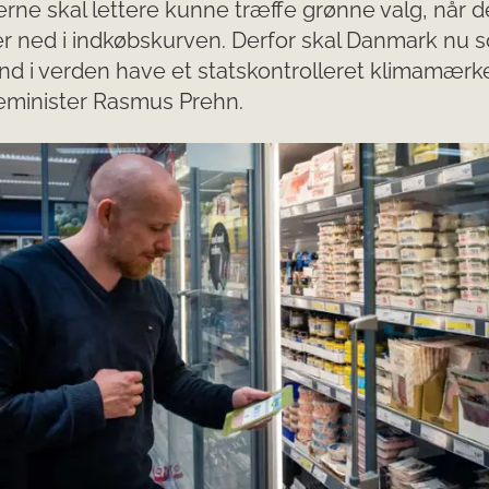
rne skal lettere kunne træffe grønne valg, når d
r ned i indkøbskurven. Derfor skal Danmark nu 
and i verden have et statskontrolleret klimamær
eminister Rasmus Prehn.