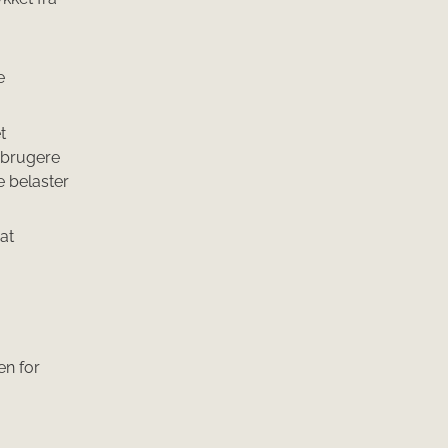
e
t
orbrugere
e belaster
at
n for