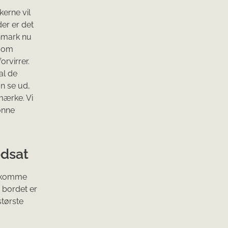
kerne vil
er er det
anmark nu
 som
orvirrer.
al de
n se ud,
amærke. Vi
rønne
edsat
l komme
bordet er
største