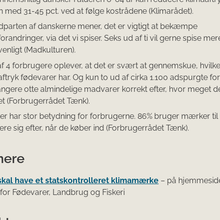
n med 31-45 pct. ved at følge kostrådene (Klimarådet).
parten af danskerne mener, det er vigtigt at bekæmpe
orandringer, via det vi spiser. Seks ud af ti vil gerne spise mer
venligt (Madkulturen).
af 4 forbrugere oplever, at det er svært at gennemskue, hvilke
aftryk fødevarer har. Og kun to ud af cirka 1.100 adspurgte f
angere otte almindelige madvarer korrekt efter, hvor meget d
et (Forbrugerrådet Tænk).
r har stor betydning for forbrugerne. 86% bruger mærker til 
ere sig efter, når de køber ind (Forbrugerrådet Tænk).
mere
kal have et statskontrolleret klimamærke
– på hjemmeside
t for Fødevarer, Landbrug og Fiskeri