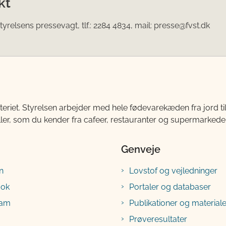
kt
yrelsens pressevagt, tlf.: 2284 4834, mail: presse@fvst.dk
teriet. Styrelsen arbejder med hele fødevarekæden fra jord 
ller, som du kender fra cafeer, restauranter og supermarkeder
Genveje
n
Lovstof og vejledninger
ook
Portaler og databaser
ram
Publikationer og materiale
Prøveresultater