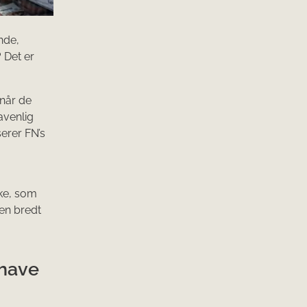
nde,
 Det er
 når de
avenlig
serer FN’s
rke, som
hen bredt
 have