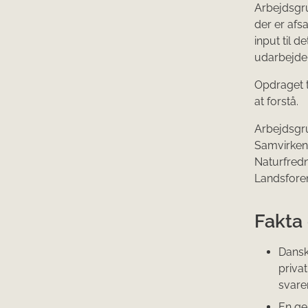
Arbejdsgru
der er afs
input til 
udarbejde
Opdraget t
at forstå.
Arbejdsgru
Samvirken
Naturfredn
Landsforen
Fakta
Dansk
priva
svarer
En ge