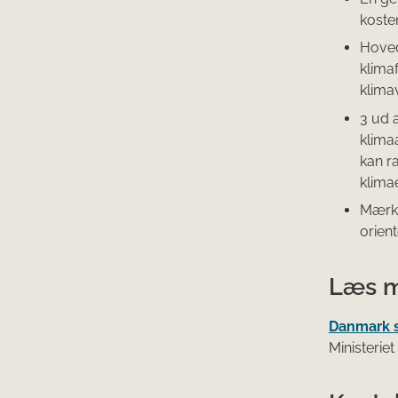
koste
Hoved
klimaf
klima
3 ud 
klima
kan r
klima
Mærke
orient
Læs 
Danmark s
Ministerie