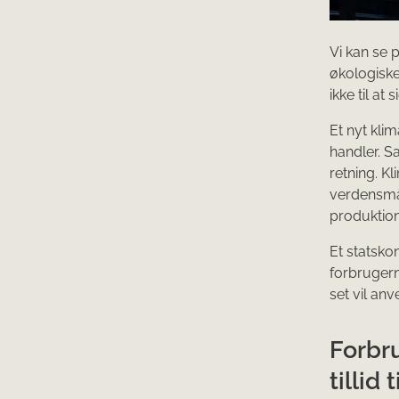
Vi kan se 
økologiske
ikke til at 
Et nyt kli
handler. S
retning. K
verdensmål
produktio
Et statsko
forbrugern
set vil anv
Forbr
tillid t