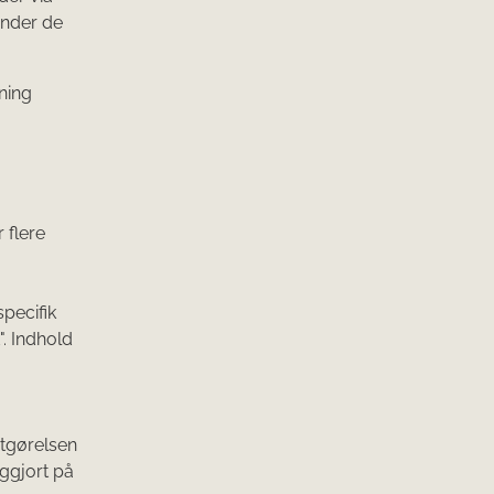
under de
ning
 flere
pecifik
". Indhold
dtgørelsen
iggjort på