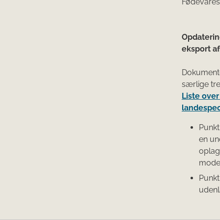
Fødevares
Opdaterin
eksport af
Dokumente
særlige tr
Liste ove
landespec
Punkt 
en un
oplag
moder
Punkt
udenl