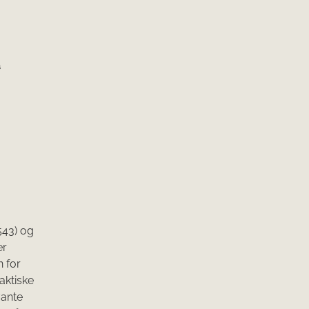
a
543) og
er
n for
laktiske
vante