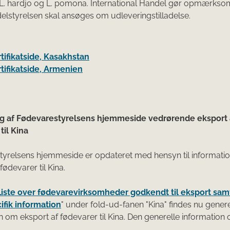
L. hardjo og L. pomona. International Handel gør opmærksom
lstyrelsen skal ansøges om udleveringstilladelse.
ertifikatside, Kasakhstan
ertifikatside, Armenien
g af Fødevarestyrelsens hjemmeside vedrørende eksport 
til Kina
tyrelsens hjemmeside er opdateret med hensyn til informati
fødevarer til Kina.
Liste over fødevarevirksomheder godkendt til eksport sam
ifik information
" under fold-ud-fanen "Kina" findes nu gener
n om eksport af fødevarer til Kina. Den generelle information 