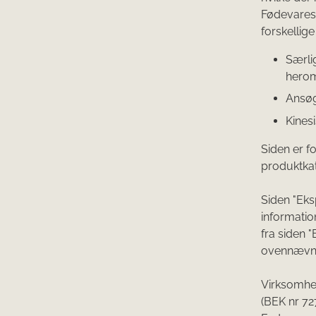
Fødevarest
forskellig
Særli
hero
Ansøg
Kines
Siden er f
produktkat
Siden "Eks
informatio
fra siden "
ovennævnt
Virksomhed
(BEK nr 727