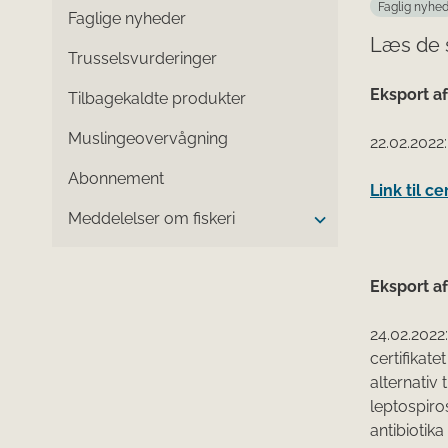
Faglig nyhe
Faglige nyheder
Læs de 
Trusselsvurderinger
Eksport a
Tilbagekaldte produkter
Muslingeovervågning
22.02.2022
Abonnement
Link til ce
Meddelelser om fiskeri
Eksport a
24.02.2022
certifikat
alternativ 
leptospiros
antibiotik