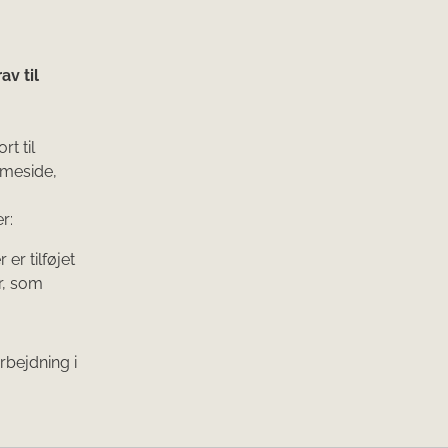
v til
t til
mmeside,
r:
er tilføjet
r, som
rbejdning i