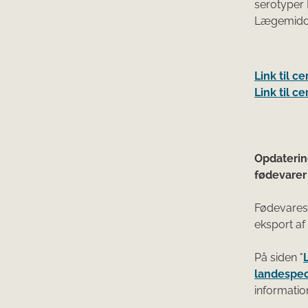
serotyper 
Lægemidde
Link til c
Link til c
Opdaterin
fødevarer 
Fødevares
eksport af 
På siden "
landespec
informatio