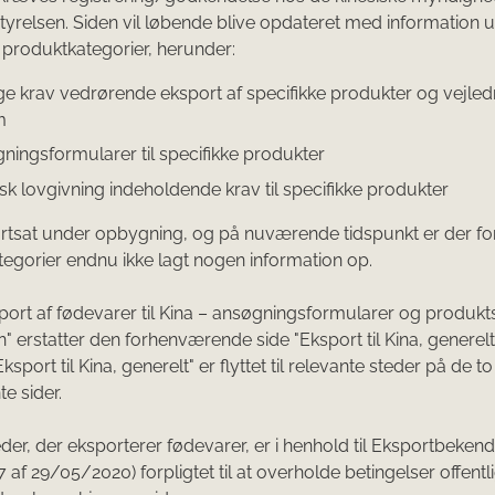
yrelsen. Siden vil løbende blive opdateret med information 
e produktkategorier, herunder:
ge krav vedrørende eksport af specifikke produkter og vejled
m
ningsformularer til specifikke produkter
isk lovgivning indeholdende krav til specifikke produkter
ortsat under opbygning, og på nuværende tidspunkt er der for
egorier endnu ikke lagt nogen information op.
port af fødevarer til Kina – ansøgningsformularer og produkts
n" erstatter den forhenværende side "Eksport til Kina, generelt
Eksport til Kina, generelt" er flyttet til relevante steder på de to
e sider.
er, der eksporterer fødevarer, er i henhold til Eksportbeken
 af 29/05/2020) forpligtet til at overholde betingelser offentl