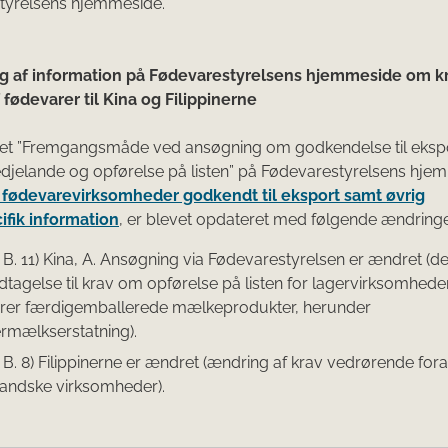
tyrelsens hjemmeside.
g af information på Fødevarestyrelsens hjemmeside om kra
 fødevarer til Kina og Filippinerne
t ”Fremgangsmåde ved ansøgning om godkendelse til ekspor
edjelande og opførelse på listen” på Fødevarestyrelsens hje
r fødevarevirksomheder godkendt til eksport samt øvrig
ifik information
, er blevet opdateret med følgende ændringe
B. 11) Kina, A. Ansøgning via Fødevarestyrelsen er ændret (der 
dtagelse til krav om opførelse på listen for lagervirksomhede
rer færdigemballerede mælkeprodukter, herunder
mælkserstatning).
 B. 8) Filippinerne er ændret (ændring af krav vedrørende fora
andske virksomheder).