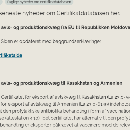
d
Faglige nyheder om certifikatdatabasen
seneste nyheder om Certifikatdatabasen her.
f avls- og produktionskvæg fra EU til Republikken Moldov
: Siden er opdateret med baggrundserklæringer.
rtifikatside
f avls- og produktionskvæg til Kasakhstan og Armenien
: Certifikatet for eksport af avlskvæg til Kasakhstan (La 23,0-5
et for eksport af avlskvæg til Armenien (La 23,0-6149) indehold
til den profylaktiske antibiotika behandling i form af vaccinatio
e (attestation 4.10). Idet certifikatet har alternativ til den profy
a behandling er eksportør påkrævet at vaccinere mod de rele