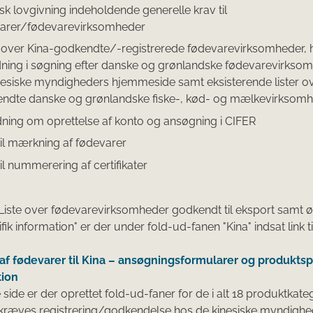
isk lovgivning indeholdende generelle krav til
arer/fødevarevirksomheder
r over Kina-godkendte/-registrerede fødevarevirksomheder,
dning i søgning efter danske og grønlandske fødevarevirkso
nesiske myndigheders hjemmeside samt eksisterende lister o
ndte danske og grønlandske fiske-, kød- og mælkevirksom
dning om oprettelse af konto og ansøgning i CIFER
til mærkning af fødevarer
il nummerering af certifikater
"Liste over fødevarevirksomheder godkendt til eksport samt ø
ik information" er der under fold-ud-fanen "Kina" indsat link ti
af fødevarer til Kina – ansøgningsformularer og produktsp
tion
 side er der oprettet fold-ud-faner for de i alt 18 produktkateg
 kræves registrering/godkendelse hos de kinesiske myndighe