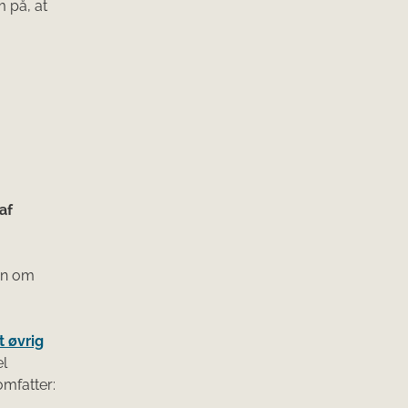
 på, at
af
on om
t øvrig
el
omfatter: