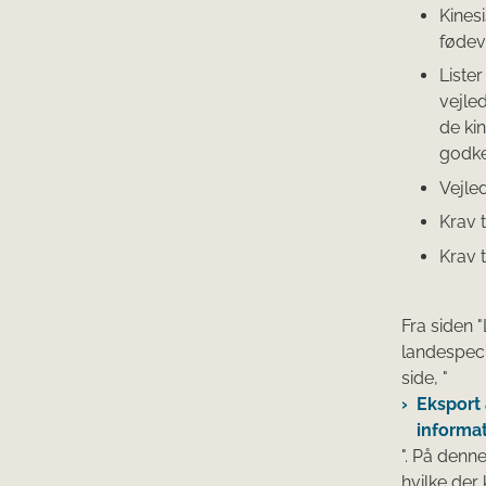
Kines
fødev
Liste
vejle
de ki
godke
Vejle
Krav 
Krav t
Fra siden 
landespecif
side, "
Eksport 
informa
". På denne
hvilke der