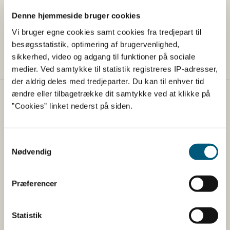
​Den oprindelige PDF version af baggrundserklæringen
Denne hjemmeside bruger cookies
kan fortsat anvendes, men er dog ikke længere
Vi bruger egne cookies samt cookies fra tredjepart til
tilgængelig på Fødevarestyrelsens hjemmeside.
besøgsstatistik, optimering af brugervenlighed,
SENEST OPDATERET 29-06-2022
sikkerhed, video og adgang til funktioner på sociale
medier. Ved samtykke til statistik registreres IP-adresser,
der aldrig deles med tredjeparter. Du kan til enhver tid
ændre eller tilbagetrække dit samtykke ved at klikke på
Fødevarestyrelsen
”Cookies” linket nederst på siden.
Fødevarestyrelsen er en styrelse under
Erhvervsministeriet. Styrelsen arbejder med hele
Samtykkevalg
fødevarekæden fra jord til bord med fokus på
Nødvendig
dyresundhed og sikker, sund mad. Vi står bag De
officielle Kostråd og smileykontroller, som du kender
Præferencer
fra cafeer, restauranter og supermarkeder.
Kontakt
Statistik