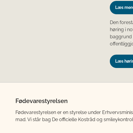
Læs mere
Den forest
høring i n
baggrund a
offentligg
Læs høri
Fødevarestyrelsen
Fødevarestyrelsen er en styrelse under Erhvervsminis
mad. Vi står bag De officielle Kostråd og smileykontro