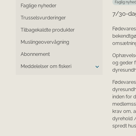
Faglig nyhe
Faglige nyheder
7/30-dag
Trusselsvurderinger
Fødevarest
Tilbagekaldte produkter
bekendtgø
Muslingeovervågning
omsætning
Abonnement
Ophævelsen
og geder f
Meddelelser om fiskeri
dyresundhe
Fødevarest
dyresundh
inden for 
medlemssta
krav om, a
dyrehold /
spredt hu