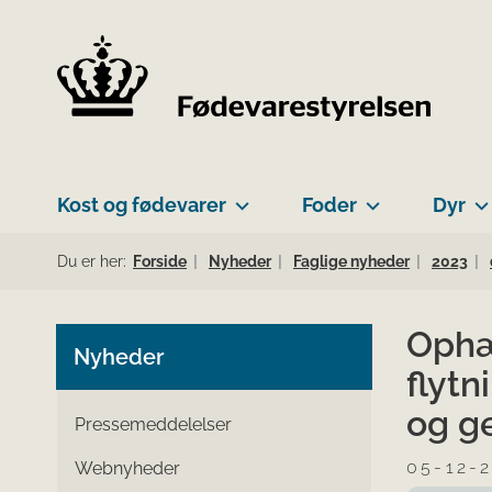
Kost og fødevarer
Foder
Dyr
Du er her:
Forside
Nyheder
Faglige nyheder
2023
Ophæ
Nyheder
flytn
og g
Pressemeddelelser
05-12-
Webnyheder