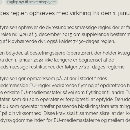
d
Fagligt nyt til besætningsejere
es reglen ophæves med virkning fra den 1. janu
yrelsen ophæver de dyresundhedsmæssige regler, der er fas
relse nr. 1426 af 3. december 2015 om supplerende bestemm
 af klovbærende dyr, også kaldet 7/30-dages reglen.
 betyder, at besætningsejere (operatører), der holder kvæg, 
ra den 1. januar 2024 ikke længere er begrænset af de
dsmæssige restriktioner, der følger 7/30–dages reglerne.
yrelsen gør opmærksom på, at der i stedet findes
edsmæssige EU-regler vedrørende flytning af opdrættede 
de enkelte EU-medlemsstater såvel som flytninger til andre E
ter, som du som operatør er forpligtet til at opfylde. Derud
t du som operatør træffer passende biosikringsforanstaltninge
 på din virksomhed. Disse krav skal tilsammen sikre, at der ikk
sdyrsygdomme inden for EU-medlemsstaterne og mellem d