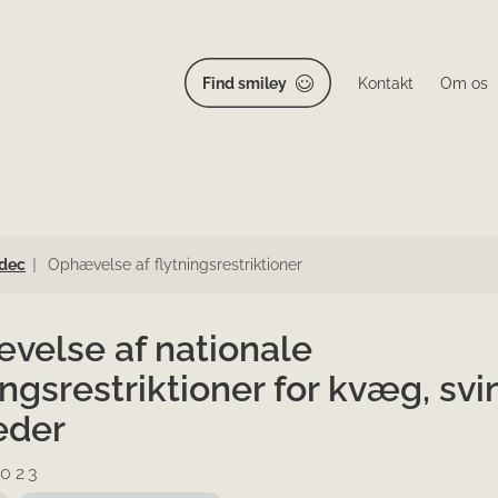
Find smiley
Kontakt
Om os
dec
Ophævelse af flytningsrestriktioner
velse af nationale
ingsrestriktioner for kvæg, svin
eder
2023