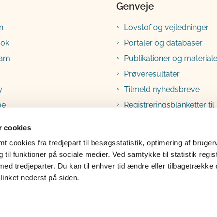
Genveje
n
Lovstof og vejledninger
ook
Portaler og databaser
ram
Publikationer og materiale
Prøveresultater
y
Tilmeld nyhedsbreve
be
Registreringsblanketter til
fødevarevirksomheder
 cookies
 cookies fra tredjepart til besøgsstatistik, optimering af bruger
til funktioner på sociale medier. Ved samtykke til statistik regis
med tredjeparter. Du kan til enhver tid ændre eller tilbagetrække
linket nederst på siden.