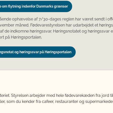
 om flytning indenfor Danmarks grænser
ående ophævelse af 7/30-dages reglen har været sendt i offe
ovember måned. Fødevarestyrelsen har udarbejdet et hørings
f de indkomne høringssvar. Høringsnotatet og høringssvar e
jort på Høringsportalen.
ngsnotat og høringssvar på Høringsportalen
teriet. Styrelsen arbejder med hele fødevarekæden fra jord 
ller, som du kender fra cafeer, restauranter og supermarkeder