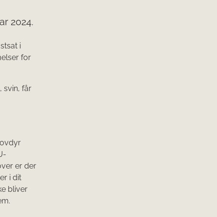
ar 2024.
tsat i
elser for
svin, får
hovdyr
U-
over er der
r i dit
e bliver
em.