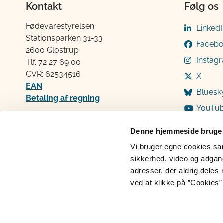
Kontakt
Følg os
Fødevarestyrelsen
LinkedI
Stationsparken 31-33
Faceb
2600 Glostrup
Instag
Tlf. 72 2​​​7 69 00
CVR: 62534516
X
EAN
Bluesk
Betaling af regning
YouTu
Åben:
Mandag: 9-12 og 13-15
Denne hjemmeside bruger
Tirsdag: 9-12
Vi bruger egne cookies samt
Onsdag: 9-12
sikkerhed, video og adgang 
Torsdag: 9-12 og 13-15
adresser, der aldrig deles 
Fredag: 9-12
ved at klikke på ”Cookies” 