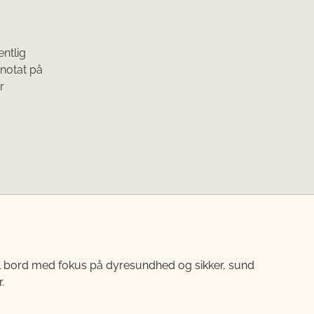
ntlig
notat på
r
til bord med fokus på dyresundhed og sikker, sund
.