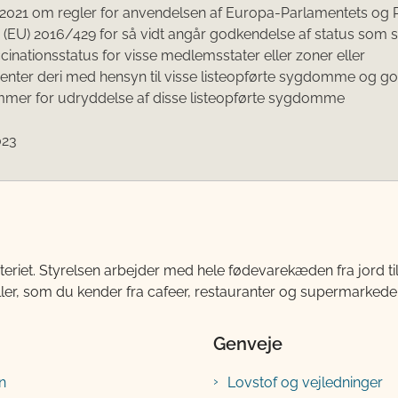
il 2021 om regler for anvendelsen af Europa-Parlamentets og 
 (EU) 2016/429 for så vidt angår godkendelse af status som 
cinationsstatus for visse medlemsstater eller zoner eller
nter deri med hensyn til visse listeopførte sygdomme og g
mmer for udryddelse af disse listeopførte sygdomme
023
teriet. Styrelsen arbejder med hele fødevarekæden fra jord 
ller, som du kender fra cafeer, restauranter og supermarkeder
Genveje
n
Lovstof og vejledninger