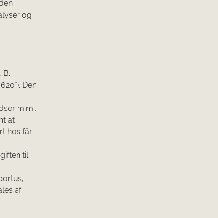
uden
alyser og
 B.
/620*). Den
dser m.m.,
t at
t hos får
ften til
bortus,
les af