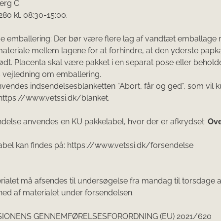
erg C.
280 kl. 08:30-15:00.
e emballering
: Der bør være flere lag af vandtæt emballage
teriale mellem lagene for at forhindre, at den yderste papka
t. Placenta skal være pakket i en separat pose eller behold
s vejledning om emballering.
nvendes indsendelsesblanketten ”Abort, får og ged”, som vil 
 https://www.vetssi.dk/blanket.
delse anvendes en KU pakkelabel, hvor der er afkrydset:
Ove
bel kan findes på: https://www.vetssi.dk/forsendelse
ialet må afsendes til undersøgelse
fra mandag til torsdage
a
rhed af materialet under forsendelsen.
SIONENS GENNEMFØRELSESFORORDNING (EU) 2021/620