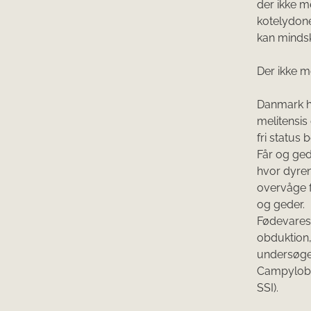
der ikke m
kotelydone
kan mindsk
Der ikke m
Danmark ha
melitensis
fri status 
Får og ge
hvor dyren
overvåge f
og geder.
Fødevarest
obduktion,
undersøgel
Campylobac
SSI).