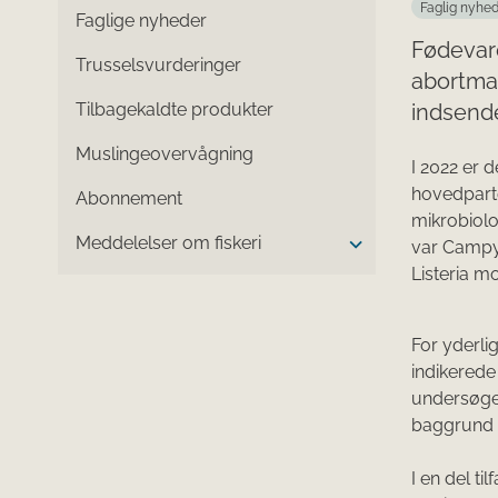
Faglig nyhe
Faglige nyheder
Fødevare
Trusselsvurderinger
abortmat
Tilbagekaldte produkter
indsende
Muslingeovervågning
​I 2022 er
hovedparte
Abonnement
mikrobiolo
Meddelelser om fiskeri
var Campyl
Listeria m
For yderli
indikerede
undersøge
baggrund 
I en del t