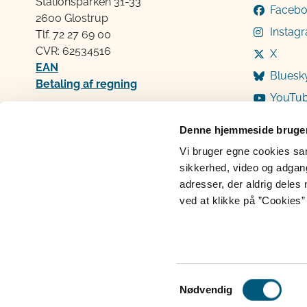
Stationsparken 31-33
Faceb
2600 Glostrup
Instag
Tlf. 72 2​​​7 69 00
CVR: 62534516
X
EAN
Bluesk
Betaling af regning
YouTu
Åben:
Mandag: 9-12 og 13-15
Denne hjemmeside bruger
Tirsdag: 9-12
Vi bruger egne cookies samt
Onsdag: 9-12
sikkerhed, video og adgang 
Torsdag: 9-12 og 13-15
adresser, der aldrig deles 
Fredag: 9-12
ved at klikke på ”Cookies” 
Cookies
Persondatabeskyttelse
Ti
Samtykkevalg
Nødvendig