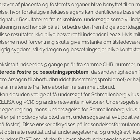
l prøver af placenta og fosterets organer blive benyttet til en
se, hvor forskellige infektiøse agens kan identificeres basere
signatur. Resultaterne fra mikrobiom-undersøgelserne vil indg
luering med henblik på at forbedre den fremtidige abortdiagn
disse resultater ikke blive besvaret til indsender i 2022. Hvis 
serne mod forventning skulle give mistanke om tilstedevære
gtig sygdom, vil dyrlægen og besætningsejer blive kontaktet
aksimalt indsendes 5 gange pr. år fra samme CHR-nummer,
rterede fostre pr. besætningsproblem
, da sandsynligheden f
ere årsagen til abortudbruddet (besætningsproblemet) er hø
e af materiale fra flere aborter fra samme udbrud.
kan desuden vælge at få undersøgt for Schmallenberg virus 
(ELISA og PCR) og andre relevante infektioner. Undersøgelse
or egen regning imens undersøgelse for Schmallenberg virus b
toffer på moderdyrets blod samt undersøgelse af evt. positive
 foster). Disse ønsker afkrydses på indsendelsesformularen
det optimale resultat ud af undersøgelserne, og undgå evt. kas
 erindrer FVST om, at der for hver abortundersøgelse skal i