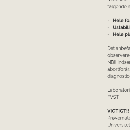
følgende ma
-
Hele fo
-
Ustabil
-
Hele pl
Det anbefa
observered
NB!! Indse
abortforår
diagnostic
Laboratori
FVST.
VIGTIGT!! 
Prøvemater
Universite