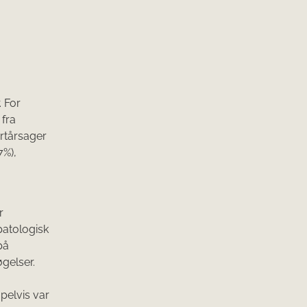
. For
 fra
rtårsager
7%),
r
patologisk
på
øgelser.
pelvis var