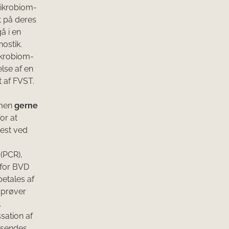
 mikrobiom-
t på deres
å i en
ostik.
mikrobiom-
lse af en
 af FVST.
 men
gerne
or at
jest ved
(PCR),
 for BVD
etales af
 prøver
.
sation af
ndsendes