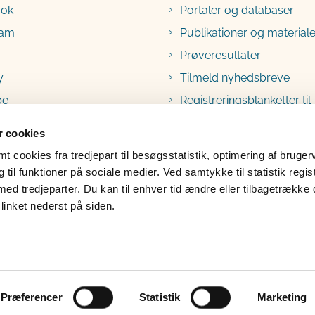
ook
Portaler og databaser
ram
Publikationer og materiale
Prøveresultater
y
Tilmeld nyhedsbreve
be
Registreringsblanketter til
fødevarevirksomheder
 cookies
 cookies fra tredjepart til besøgsstatistik, optimering af bruger
til funktioner på sociale medier. Ved samtykke til statistik regis
med tredjeparter. Du kan til enhver tid ændre eller tilbagetrække
linket nederst på siden.
lgængelighedserklæring
Klage
Præferencer
Statistik
Marketing