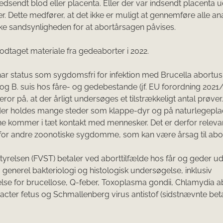
edsendt blod eller placenta. Eller der var indsendt placenta 
r. Dette medfører, at det ikke er muligt at gennemføre alle an
e sandsynligheden for at abortårsagen påvises.
odtaget materiale fra gedeaborter i 2022.
r status som sygdomsfri for infektion med Brucella abortus,
 og B. suis hos fåre- og gedebestande (jf. EU forordning 2021
beror på, at der årligt undersøges et tilstrækkeligt antal prøver.
der holdes mange steder som klappe-dyr og på naturlegepla
e kommer i tæt kontakt med mennesker. Det er derfor relevan
or andre zoonotiske sygdomme, som kan være årsag til abor
yrelsen (FVST) betaler ved aborttilfælde hos får og geder udgi
 generel bakteriologi og histologisk undersøgelse, inklusiv
se for brucellose, Q-feber, Toxoplasma gondii, Chlamydia a
ter fetus og Schmallenberg virus antistof (sidstnævnte beta