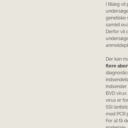
I tillæg vi
undersøgel
genetiske 
samlet eva
Derfor vil 
undersøgel
anmeldepli
Der kan m
flere abo
diagnostic
indsendels
Indsender 
BVD virus 
virus er f
SSI (antis
med PCR på
For at få 
materiale,