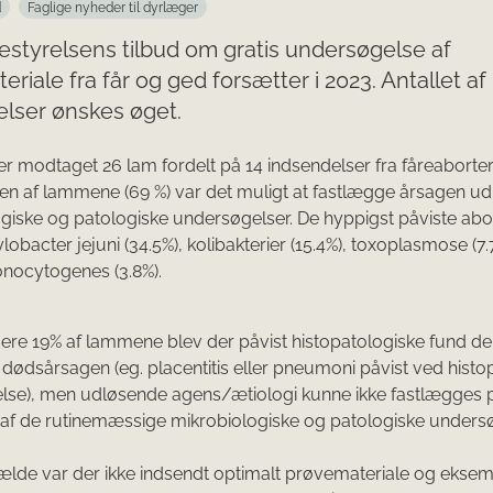
d
Faglige nyheder til dyrlæger
styrelsens tilbud om gratis undersøgelse af
eriale fra får og ged forsætter i 2023. Antallet af
lser ønskes øget.
 der modtaget 26 lam fordelt på 14 indsendelser fra fåreaborter
n af lammene (69 %) var det muligt at fastlægge årsagen ud
giske og patologiske undersøgelser. De hyppigst påviste abo
obacter jejuni (34.5%), kolibakterier (15.4%), toxoplasmose (7.
onocytogenes (3.8%).
gere 19% af lammene blev der påvist histopatologiske fund de
 dødsårsagen (eg. placentitis eller pneumoni påvist ved histo
lse), men udløsende agens/ætiologi kunne ikke fastlægges 
af de rutinemæssige mikrobiologiske og patologiske unders
ilfælde var der ikke indsendt optimalt prøvemateriale og eksem