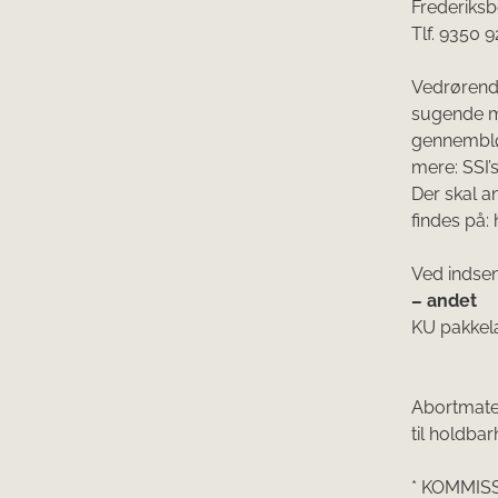
Frederiksb
Tlf. 9350 9
Vedrørend
sugende ma
gennemblød
mere: SSI’
Der skal a
findes på:
Ved indsen
– andet
KU pakkela
Abortmater
til holdba
* KOMMIS