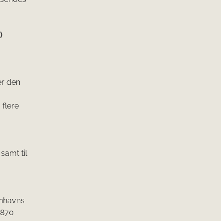
)
er den
 flere
samt til
enhavns
1870