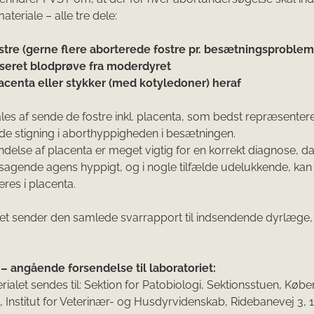
teriale – alle tre dele:
stre (gerne flere aborterede fostre pr. besætningsproblem
iseret blodprøve fra moderdyret
acenta eller stykker (med kotyledoner) he
raf
les af sende de fostre inkl. placenta, som bedst repræsenter
e stigning i aborthyppigheden i besætningen.
ndelse af placenta er meget vigtig for en korrekt diagnose, da
sagende agens hyppigt, og i nogle tilfælde udelukkende, kan
eres i placenta.
et sender den samlede svarrapport til indsendende dyrlæge, 
– angående forsendelse til laboratoriet:
ialet sendes til: Sektion for Patobiologi, Sektionsstuen, Køb
t, Institut for Veterinær- og Husdyrvidenskab, Ridebanevej 3, 