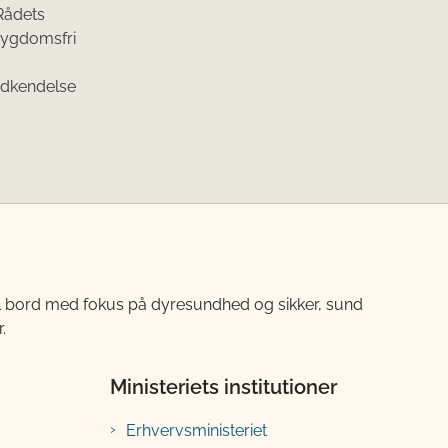
Rådets
sygdomsfri
odkendelse
til bord med fokus på dyresundhed og sikker, sund
.
Ministeriets institutioner
Erhvervsministeriet