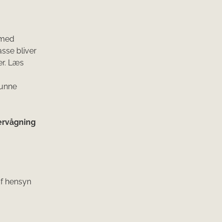
 med
sse bliver
er. Læs
kunne
rvågning
f hensyn