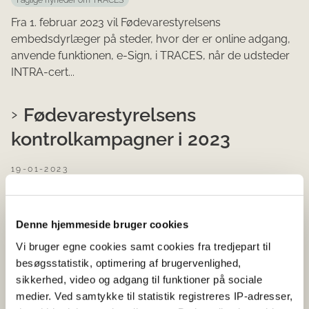
Fra 1. februar 2023 vil Fødevarestyrelsens
embedsdyrlæger på steder, hvor der er online adgang,
anvende funktionen, e-Sign, i TRACES, når de udsteder
INTRA-cert...
Fødevarestyrelsens
kontrolkampagner i 2023
19-01-2023
Faglig nyhed
Nu er planen for Fødevarestyrelsens målrettede
Denne hjemmeside bruger cookies
kontrolkampagner for 2023 klar.
Vi bruger egne cookies samt cookies fra tredjepart til
besøgsstatistik, optimering af brugervenlighed,
Faglige nyheder om
sikkerhed, video og adgang til funktioner på sociale
certifikatdatabasen den 19.
medier. Ved samtykke til statistik registreres IP-adresser,