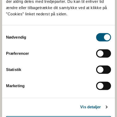
der aldrig deles med tredjeparter. Du kan til enhver tid
januar 2023
ændre eller tilbagetrække dit samtykke ved at klikke på
”Cookies” linket nederst på siden.
19-01-2023
Faglig nyhed
Faglige nyheder om certifikatdatabasen
Samtykkevalg
Læs de seneste nyheder om Certifikatdatabasen her.
Nødvendig
Udtalelse om brug af metoder
Præferencer
til korrigering af ørestilling hos
hunde
Statistik
19-01-2023
Marketing
Faglig nyhed
Faglige nyheder til dyrlæger
Det Veterinære Sundhedsråd har udtalt sig om brug af
metoder med lim, tape og vægte til at korrigere
Vis detaljer
ørestilling hos hunde. Rådet anser det som en
overtrædelse...