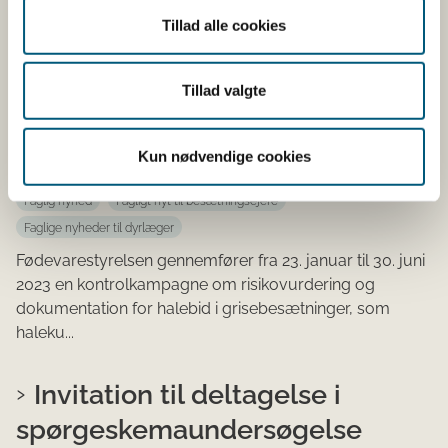
Tillad alle cookies
Kontrolkampagne skal sætte
fokus på, om det er nødvendigt
Tillad valgte
at halekupere grise
Kun nødvendige cookies
19-01-2023
Faglig nyhed
Fagligt nyt til besætningsejere
Faglige nyheder til dyrlæger
Fødevarestyrelsen gennemfører fra 23. januar til 30. juni
2023 en kontrolkampagne om risikovurdering og
dokumentation for halebid i grisebesætninger, som
haleku...
Invitation til deltagelse i
spørgeskemaundersøgelse