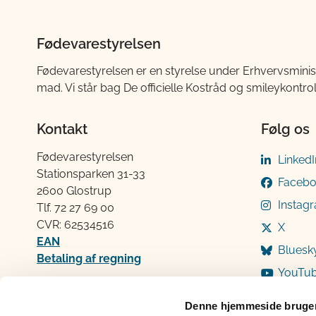
Fødevarestyrelsen
Fødevarestyrelsen er en styrelse under Erhvervsminis
mad. Vi står bag De officielle Kostråd og smileykontro
Kontakt
Følg os
Fødevarestyrelsen
LinkedI
Stationsparken 31-33
Faceb
2600 Glostrup
Instag
Tlf. 72 2​​​7 69 00
CVR: 62534516
X
EAN
Bluesk
Betaling af regning
YouTu
Åben:
Mandag: 9-12 og 13-15
Denne hjemmeside bruger