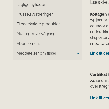
Læs de 
Faglige nyheder
Trusselsvurderinger
Kollagen o
24. januar
Tilbagekaldte produkter
ecuadorian
endnu ikke
Muslingeovervågning
eksportørv
Abonnement
importører
Meddelelser om fiskeri
Link til ce
Certifikat
24. januar
overstregn
Link til ce