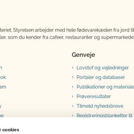
teriet. Styrelsen arbejder med hele fødevarekæden fra jord 
ller, som du kender fra cafeer, restauranter og supermarkeder
Genveje
n
Lovstof og vejledninger
ook
Portaler og databaser
ram
Publikationer og materiale
Prøveresultater
y
Tilmeld nyhedsbreve
be
Registreringsblanketter til
fødevarevirksomheder
 cookies