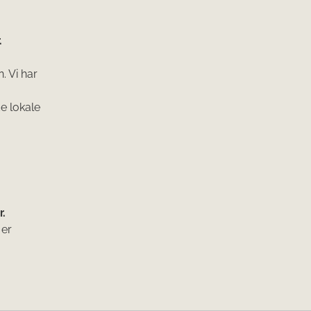
.
 Vi har
e lokale
r.
 er