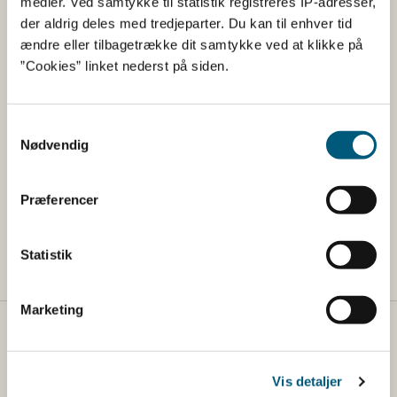
medier. Ved samtykke til statistik registreres IP-adresser,
udelukkende anvender naturgas som
der aldrig deles med tredjeparter. Du kan til enhver tid
forbrændingskilde, er der ikke tale om direkte tørring.
ændre eller tilbagetrække dit samtykke ved at klikke på
”Cookies” linket nederst på siden.
Brevene indeholder oplysning til din virksomhed om,
hvad du skal gøre. Fristen for indberetning af ændringer i
Samtykkevalg
Nødvendig
forhold til mærkningsansvar og direkte tørring er den 31.
oktober 2023.
Præferencer
Du kan læse om kontrolfrekvenser og
risikokarakterisering i
foderkontrolindsatsvejledningen
.
Statistik
Marketing
Fødevarestyrelsen
Fødevarestyrelsen er en styrelse under
Vis detaljer