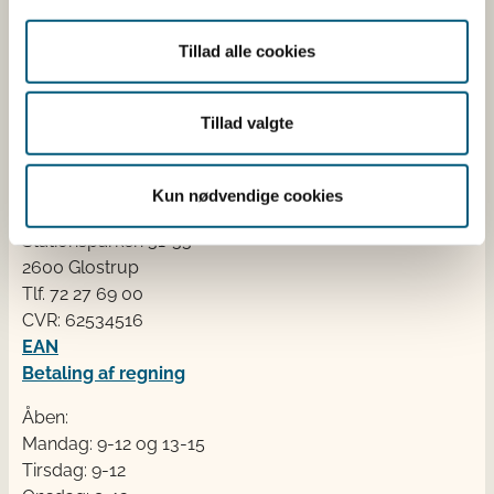
Erhvervsministeriet. Styrelsen arbejder med hele
fødevarekæden fra jord til bord med fokus på
Tillad alle cookies
dyresundhed og sikker, sund mad. Vi står bag De
officielle Kostråd og smileykontroller, som du kender
fra cafeer, restauranter og supermarkeder.
Tillad valgte
Kontakt
Kun nødvendige cookies
Fødevarestyrelsen
Stationsparken 31-33
2600 Glostrup
Tlf. 72 2​​​7 69 00
CVR: 62534516
EAN
Betaling af regning
Åben:
Mandag: 9-12 og 13-15
Tirsdag: 9-12