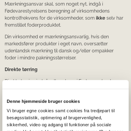
Mærkningsansvar skal, som noget nyt, indgå i
Fødevarestyrelsens beregning af virksomhedens
kontrolfrekvens for de virksomheder, som
ikke
selv har
fremstillet foderproduktet.
Din virksomhed er mærkningsansvarlig, hvis den
markedsfører produkter i eget navn, oversætter
udenlandsk mærkning til dansk og/eller ompakker
foder i mindre pakningsstørrelser.
Direkte tørring
Direkte tørring indgår allerede nu i Fødevarestyrelsens
beregning af virksomhedens kontrolfrekvens, men vi har
behov for at opdatere oplysningerne.
Denne hjemmeside bruger cookies
Din virksomhed anvender direkte tørring, hvis foderet,
Vi bruger egne cookies samt cookies fra tredjepart til
der bliver tørret, er i direkte forbindelse med
besøgsstatistik, optimering af brugervenlighed,
luftstrømmen fra forbrændingskilden – og
sikkerhed, video og adgang til funktioner på sociale
forbrændingskilden ikke er naturgas. Hvis virksomheden