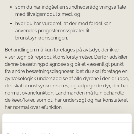
som du har indgået en sundhedsrådgivningsaftale
med tilvalgsmodul 2 med, og
hvor du har vurderet, at der med fordel kan
anvendes progesteronsspiraler til
brunstsynkroniseringen.
Behandlingen må kun foretages på avlsdyr, der ikke
viser tegn på reproduktionsforstyrrelser. Derfor adskiller
denne besætningsdiagnose sig på et væsentligt punkt
fra andre besætningsdiagnoser, idet du skal foretage en
gynækologisk undersøgelse af alle dyrene i den gruppe,
der skal brunstsynkroniseres, og udpege de dyr, der har
normal ovariefunktion. Landmanden må kun behandle
de køer/kvier, som du har undersøgt og har konstateret
har normal ovariefunktion.
Hvis du opretter en besætningsdiagnose for
brunstsynkronisering, skal du være opmærksom på, at
det er forbeholdt dyrlæger at injicere prostaglandin,