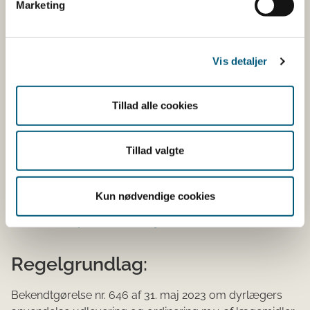
Marketing
Terapeutisk behandling skal foretages af dyrlægen
personligt. Du må derfor ikke lade landmanden udføre
terapeutisk behandling og derfor heller ikke oprette en
Vis detaljer
besætningsdiagnose herfor.
Du skal desuden være opmærksom på, at det kun er
Tillad alle cookies
enkeltdyrsbehandling af køer/kvier med forstyrrelser i
ovariefunktionen, som er terapeutisk behandling, og
dermed tilladt. Enkeltdyrsbehandling af køer og kvier
Tillad valgte
med normal ovariefunktion med progesteronsspiraler er
ulovlig behandling.
Kun nødvendige cookies
Reglerne for anvendelse af hormoner er også
beskrevet på Fødevarestyrelsens hjemmeside.
Regelgrundlag:
Bekendtgørelse nr. 646 af 31. maj 2023 om dyrlægers