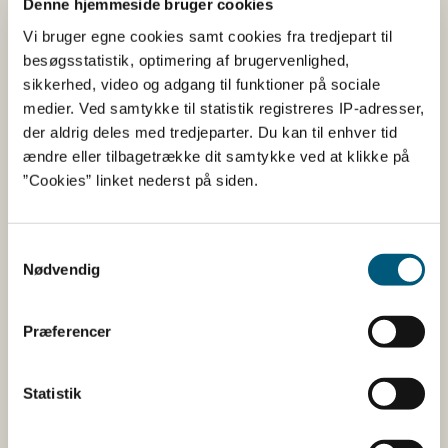
Denne hjemmeside bruger cookies
som, jf. produktresumeerne for progesteronsspiralerne,
Vi bruger egne cookies samt cookies fra tredjepart til
skal anvendes i forbindelse med
besøgsstatistik, optimering af brugervenlighed,
brunstsynkroniseringen.
sikkerhed, video og adgang til funktioner på sociale
medier. Ved samtykke til statistik registreres IP-adresser,
Enkeltdyrsbehandling
der aldrig deles med tredjeparter. Du kan til enhver tid
ændre eller tilbagetrække dit samtykke ved at klikke på
(terapeutisk behandling) er
”Cookies” linket nederst på siden.
forbeholdt dyrlægen
Terapeutisk behandling er bl.a. individuel behandling af
Samtykkevalg
Nødvendig
forstyrrelser i ovariefunktionen hos dyr bestemt til
fødevareproduktion med et lægemiddel, der indeholder
progesteron eller derivater heraf.
Præferencer
Forstyrrelser i ovariefunktionen omfatter bl.a. forekomst
af cyster samt køer uden cyklisk ovariefunktion, hvor
Statistik
perioden uden brunst er så lang, at den strækker sig ind
i den periode, hvor koen skal insemineres eller løbes.