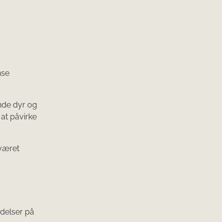
nse
nde dyr og
 at påvirke
 været
ndelser på