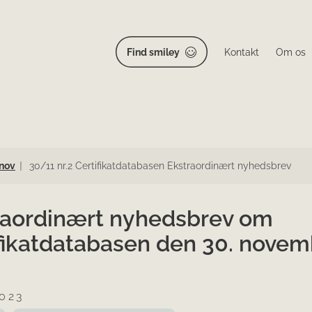
Find smiley
Kontakt
Om os
nov
30/11 nr.2 Certifikatdatabasen Ekstraordinært nyhedsbrev
raordinært nyhedsbrev om
ifikatdatabasen den 30. novem
2023