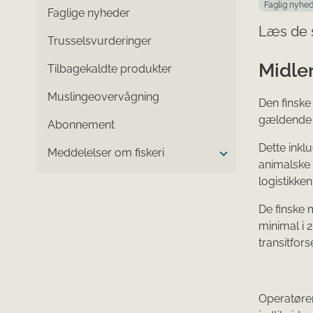
Faglig nyhe
Faglige nyheder
Læs de 
Trusselsvurderinger
Midler
Tilbagekaldte produkter
Muslingeovervågning
Den finske
gældende f
Abonnement
Dette inkl
Meddelelser om fiskeri
animalske 
logistikken
De finske 
minimal i 
transitfors
Operatører