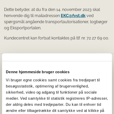
Dette betyder, at du fra den 14. november 2023 skal
henvende dig til mailadressen
EKC@fvst.dk
ved
spørgsmål angående transportautorisationer, logbøger
og Eksportportalen.
Kundecentret kan fortsat kontaktes på tlf. nr. 72 27 69 00.
Fødevarestyrelsen
Denne hjemmeside bruger cookies
Fødevarestyrelsen er en styrelse under
Vi bruger egne cookies samt cookies fra tredjepart til
Erhvervsministeriet. Styrelsen arbejder med hele
besøgsstatistik, optimering af brugervenlighed,
fødevarekæden fra jord til bord med fokus på
sikkerhed, video og adgang til funktioner på sociale
dyresundhed og sikker, sund mad. Vi står bag De
medier. Ved samtykke til statistik registreres IP-adresser,
officielle Kostråd og smileykontroller, som du kender
der aldrig deles med tredjeparter. Du kan til enhver tid
fra cafeer, restauranter og supermarkeder.
ændre eller tilbagetrække dit samtykke ved at klikke på