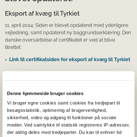
Eksport af kvæg til Tyrkiet
11. april 2024: Siden er blevet opdateret med yderligere
vejledning, samt opdateret ny baggrundserklæring. Den
danske oversættelse af certifikatet er ved at blive
tilrettet.
Link til certifikatsiden for eksport af kvæg til Tyrkiet
Fødevarestyrelsen
Denne hjemmeside bruger cookies
Vi bruger egne cookies samt cookies fra tredjepart til
Fødevarestyrelsen er en styrelse under
besøgsstatistik, optimering af brugervenlighed,
Erhvervsministeriet. Styrelsen arbejder med hele
sikkerhed, video og adgang til funktioner på sociale
fødevarekæden fra jord til bord med fokus på
medier. Ved samtykke til statistik registreres IP-adresser,
dyresundhed og sikker, sund mad. Vi står bag De
der aldrig deles med tredjeparter. Du kan til enhver tid
officielle Kostråd og smileykontroller, som du kender