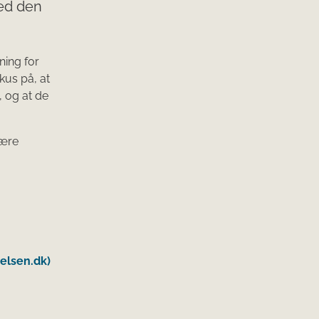
ved den
ning for
kus på, at
 og at de
være
elsen.dk)