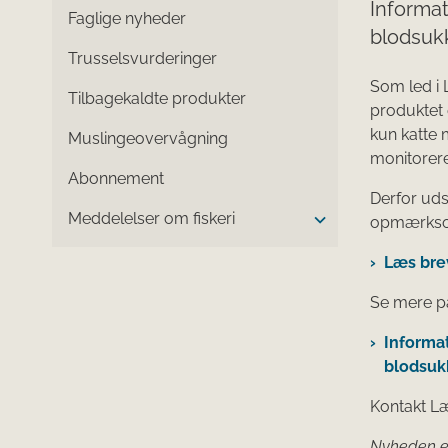
Informat
Faglige nyheder
blodsuk
Trusselsvurderinger
Som led i 
Tilbagekaldte produkter
produktet 
kun katte
Muslingeovervågning
monitorere
Abonnement
Derfor uds
Meddelelser om fiskeri
opmærksomm
Læs bre
Se mere p
Informat
blodsuk
Kontakt Læ
Nyheden er