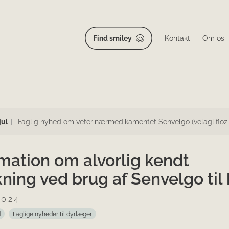
Find smiley
Kontakt
Om os
jul
Faglig nyhed om veterinærmedikamentet Senvelgo (velagliflozi
mation om alvorlig kendt
kning ved brug af Senvelgo til
2024
d
Faglige nyheder til dyrlæger