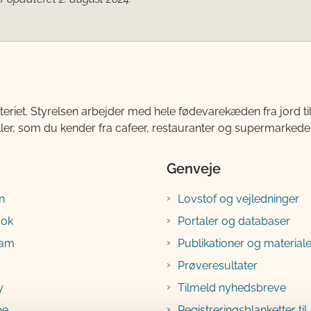
teriet. Styrelsen arbejder med hele fødevarekæden fra jord 
ller, som du kender fra cafeer, restauranter og supermarkeder
Genveje
n
Lovstof og vejledninger
ook
Portaler og databaser
ram
Publikationer og materiale
Prøveresultater
y
Tilmeld nyhedsbreve
be
Registreringsblanketter til