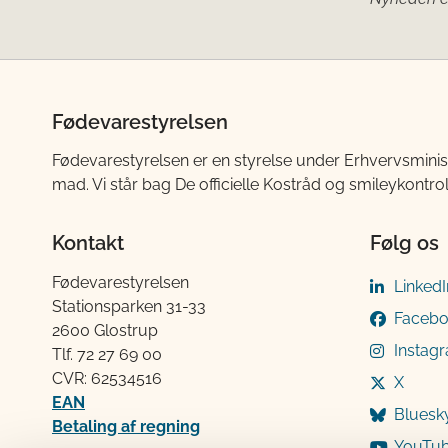
Fødevarestyrelsen
Fødevarestyrelsen er en styrelse under Erhvervsminis
mad. Vi står bag De officielle Kostråd og smileykontro
Kontakt
Følg os
Fødevarestyrelsen
LinkedI
Stationsparken 31-33
Faceb
2600 Glostrup
Instag
Tlf. 72 2​​​7 69 00
CVR: 62534516
X
EAN
Bluesk
Betaling af regning
YouTu