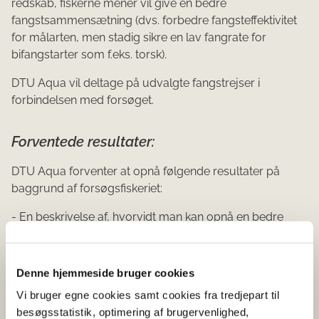
redskab, fiskerne mener vil give en bedre
fangstsammensætning (dvs. forbedre fangsteffektivitet
for målarten, men stadig sikre en lav fangrate for
bifangstarter som f.eks. torsk).
DTU Aqua vil deltage på udvalgte fangstrejser i
forbindelsen med forsøget.
Forventede resultater:
DTU Aqua forventer at opnå følgende resultater på
baggrund af forsøgsfiskeriet:
- En beskrivelse af, hvorvidt man kan opnå en bedre
udnyttelse at fiskebestandene vha. frit redskabsvalg
mod fuldt dokumenteret fiskeri med EM
Denne hjemmeside bruger cookies
Krav til de deltagende fartøjer:
Vi bruger egne cookies samt cookies fra tredjepart til
besøgsstatistik, optimering af brugervenlighed,