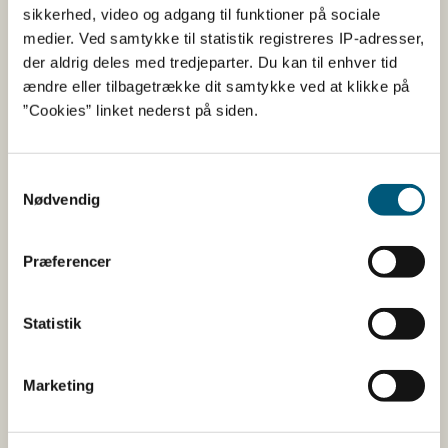
Forsøgsperioden er fra 1. september2024 til 31.
sikkerhed, video og adgang til funktioner på sociale
december 2025.
medier. Ved samtykke til statistik registreres IP-adresser,
Hvert fartøj skal have EM system med kamera
der aldrig deles med tredjeparter. Du kan til enhver tid
tændt og funktionsdygtigt under forsøget, så
ændre eller tilbagetrække dit samtykke ved at klikke på
længe der fiskes i Kattegat/Skagerrak. DTU og
”Cookies” linket nederst på siden.
Fiskeristyrelsen skal have fuld adgang til al sensor-
og kameradata.
Samtykkevalg
Fartøjerne skal følge de aftaler, der er indgået med
Nødvendig
DTU Aqua, samt den tilladelse, der bliver udstedt til
fartøjet af Fiskeristyrelsen, herunder fjernelse af
maskering i det omfang, der vurderes at være
Præferencer
behov herfor til fuld dokumentation af fangsten.
Fartøjerne skal følge den forsøgsprotokol, DTU
Statistik
Aqua udarbejder.
Fartøjerne sørger selv for at dække fangster og
Marketing
eventuelle bifangster under fiskeriet ved selv at
have kvote til de pågældende arter, eller leje sig på
plads efterfølgende