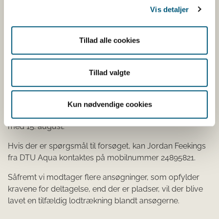
Vis detaljer
Hvis du er interesseret i at deltage i forsøget, skal du
Tillad alle cookies
udfylde og indsende tro og love-erklæringen i bilag 4.1
på mail til
jpfe@aqua.dtu.dk
med Fiskeristyrelsen
(forsoegsfiskeri@fiskeristyrelsen.dk) i kopi.
Tillad valgte
Mailens emnefelt skal udfyldes således: ”Forsøgsfiskeri
med frit redskabsvalg og elektronisk monitering”.
Kun nødvendige cookies
Ansøgningen skal sendes i perioden mellem 1. juli til og
med 15. august.
Hvis der er spørgsmål til forsøget, kan Jordan Feekings
fra DTU Aqua kontaktes på mobilnummer 24895821.
Såfremt vi modtager flere ansøgninger, som opfylder
kravene for deltagelse, end der er pladser, vil der blive
lavet en tilfældig lodtrækning blandt ansøgerne.