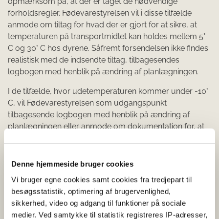
opmærksom på, at der er taget de nødvendige
forholdsregler. Fødevarestyrelsen vil i disse tilfælde
anmode om tiltag for hvad der er gjort for at sikre, at
temperaturen på transportmidlet kan holdes mellem 5°
C og 30° C hos dyrene. Såfremt forsendelsen ikke findes
realistisk med de indsendte tiltag, tilbagesendes
logbogen med henblik på ændring af planlægningen.
I de tilfælde, hvor udetemperaturen kommer under -10°
C, vil Fødevarestyrelsen som udgangspunkt
tilbagesende logbogen med henblik på ændring af
planlægningen eller anmode om dokumentation for, at
temperaturen kan holdes mellem 5° C og 30° C på
transportmidlet.
Denne hjemmeside bruger cookies
Fødevarestyrelsen henstiller derfor til, at organisatorer
Vi bruger egne cookies samt cookies fra tredjepart til
(og evt. transportvirksomheder) forud for indsendelsen
besøgsstatistik, optimering af brugervenlighed,
af logbogen sikrer sig, at den planlagte rute er realistisk
sikkerhed, video og adgang til funktioner på sociale
og kan gennemføres på en måde, der sikrer, at
medier. Ved samtykke til statistik registreres IP-adresser,
temperaturen på transportmidlet under hele