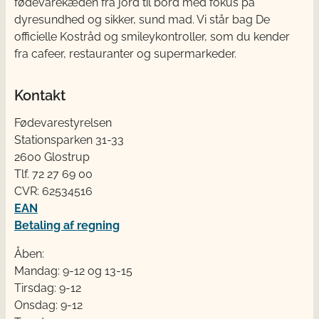
fødevarekæden fra jord til bord med fokus på
dyresundhed og sikker, sund mad. Vi står bag De
officielle Kostråd og smileykontroller, som du kender
fra cafeer, restauranter og supermarkeder.
Kontakt
Fødevarestyrelsen
Stationsparken 31-33
2600 Glostrup
Tlf. 72 2​​​7 69 00
CVR: 62534516
EAN
Betaling af regning
Åben:
Mandag: 9-12 og 13-15
Tirsdag: 9-12
Onsdag: 9-12