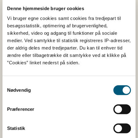
Vidste du, at fødevaremyndighederne underretter
Denne hjemmeside bruger cookies
hinanden på tværs af EU, når de falder over tegn på
Vi bruger egne cookies samt cookies fra tredjepart til
svindel, som har tråde til et andet land? I de såkaldte
besøgsstatistik, optimering af brugervenlighed,
FFN monthly reports udgiver kommissionen hver
sikkerhed, video og adgang til funktioner på sociale
måned en oversigt over hvilke typer af produkter og
medier. Ved samtykke til statistik registreres IP-adresser,
overtrædelser, som er blevet indrapporteret.
der aldrig deles med tredjeparter. Du kan til enhver tid
ændre eller tilbagetrække dit samtykke ved at klikke på
Du finder rapporterne på kommissionens
”Cookies” linket nederst på siden.
hjemmeside.
Samtykkevalg
Nødvendig
Gå til hele nyhedsbrevet Food Fraud Newsletter
september 2024
Præferencer
Statistik
Bemærk, at nyhedsbrevet primært består af