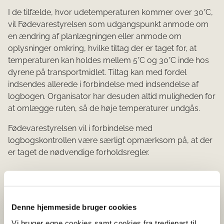
I de tilfælde, hvor udetemperaturen kommer over 30°C,
vil Fødevarestyrelsen som udgangspunkt anmode om
en ændring af planlægningen eller anmode om
oplysninger omkring, hvilke tiltag der er taget for, at
temperaturen kan holdes mellem 5°C og 30°C inde hos
dyrene på transportmidlet. Tiltag kan med fordel
indsendes allerede i forbindelse med indsendelse af
logbogen. Organisator har desuden altid muligheden for
at omlægge ruten, så de høje temperaturer undgås.
Fødevarestyrelsen vil i forbindelse med
logbogskontrollen være særligt opmærksom på, at der
er taget de nødvendige forholdsregler.
Vejledning til temperaturtjek af ruten
Denne hjemmeside bruger cookies
Der henvises til vejledningen til temperaturtjek
Vi bruger egne cookies samt cookies fra tredjepart til