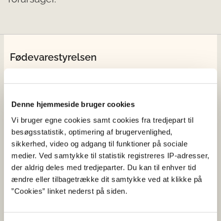
Fødevarestyrelsen
Fødevarestyrelsen er en styrelse under
Erhvervsministeriet. Styrelsen arbejder med hele
fødevarekæden fra jord til bord med fokus på
Denne hjemmeside bruger cookies
dyresundhed og sikker, sund mad. Vi står bag De
Vi bruger egne cookies samt cookies fra tredjepart til
officielle Kostråd og smileykontroller, som du kender
besøgsstatistik, optimering af brugervenlighed,
fra cafeer, restauranter og supermarkeder.
sikkerhed, video og adgang til funktioner på sociale
medier. Ved samtykke til statistik registreres IP-adresser,
Kontakt
der aldrig deles med tredjeparter. Du kan til enhver tid
ændre eller tilbagetrække dit samtykke ved at klikke på
Fødevarestyrelsen
”Cookies” linket nederst på siden.
Stationsparken 31-33
2600 Glostrup
Tlf. 72 2​​​7 69 00