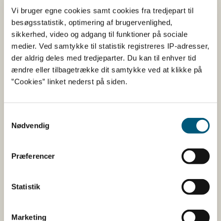
Faglig nyhed
Trusselsvurderinger for sygdomme hos svin
ASF
Vi bruger egne cookies samt cookies fra tredjepart til
De tyske veterinærmyndigheder informerede den 8. juli
besøgsstatistik, optimering af brugervenlighed,
2026 EU-Kommissionen om det første udbrud af
sikkerhed, video og adgang til funktioner på sociale
afrikansk svinepest (ASF) i vildsvin i mere end et år i
medier. Ved samtykke til statistik registreres IP-adresser,
delst...
der aldrig deles med tredjeparter. Du kan til enhver tid
ændre eller tilbagetrække dit samtykke ved at klikke på
”Cookies” linket nederst på siden.
Kina udrulningen udskydes
23-07-2026
Samtykkevalg
Nødvendig
Faglig nyhed
Faglige nyheder om DIX
Efter planen skulle eksportcertifikater for fødevarer,
foder og animalske biprodukter til Kina overgå til
Præferencer
udstedelse i DIX d. 1. september 2026.
Denne overgang...
Statistik
Varsling af modelopdateringer
Marketing