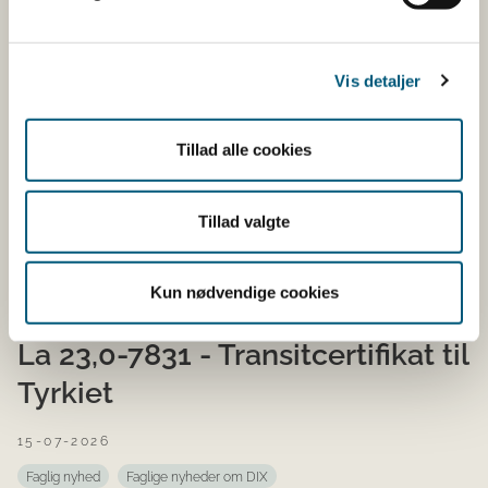
d. 21. juli kl. 9 // La 23,0-7256 +
La 23,0-7737
Vis detaljer
16-07-2026
Faglig nyhed
Faglige nyheder om DIX
Tillad alle cookies
Modellerne La 23,0-7256 - Svinekød til Malaysia og La
23,0-7737 Eksport af mælkeprodukter til Serbien (import
Tillad valgte
og transit) bliver opdateret den 21. juli kl. 9
La...
Kun nødvendige cookies
DIX: Akut opdatering af model
La 23,0-7831 - Transitcertifikat til
Tyrkiet
15-07-2026
Faglig nyhed
Faglige nyheder om DIX