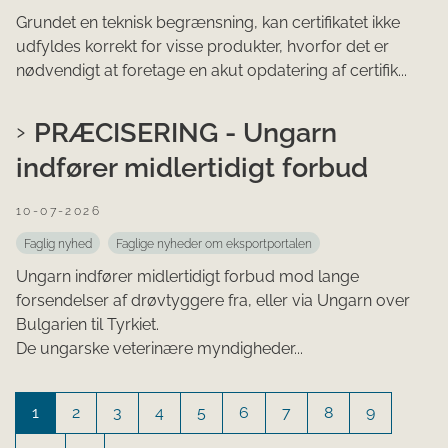
Grundet en teknisk begrænsning, kan certifikatet ikke
udfyldes korrekt for visse produkter, hvorfor det er
nødvendigt at foretage en akut opdatering af certifik...
PRÆCISERING - Ungarn
indfører midlertidigt forbud
10-07-2026
Faglig nyhed
Faglige nyheder om eksportportalen
Ungarn indfører midlertidigt forbud mod lange
forsendelser af drøvtyggere fra, eller via Ungarn over
Bulgarien til Tyrkiet.
De ungarske veterinære myndigheder...
1
2
3
4
5
6
7
8
9