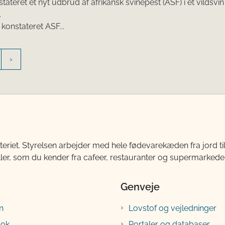
stateret et nyt udbrud af afrikansk svinepest (ASF) i et vildsv
.
 konstateret ASF...
teriet. Styrelsen arbejder med hele fødevarekæden fra jord 
ller, som du kender fra cafeer, restauranter og supermarkeder
Genveje
n
Lovstof og vejledninger
ook
Portaler og databaser