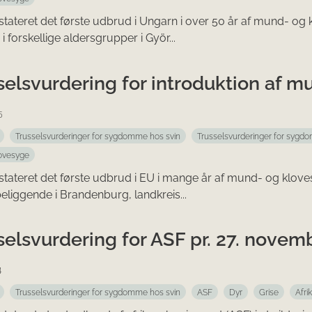
stateret det første udbrud i Ungarn i over 50 år af mund- 
 forskellige aldersgrupper i Györ...
selsvurdering for introduktion af 
5
Trusselsvurderinger for sygdomme hos svin
Trusselsvurderinger for sygd
ovesyge
stateret det første udbrud i EU i mange år af mund- og klov
eliggende i Brandenburg, landkreis...
selsvurdering for ASF pr. 27. novem
4
Trusselsvurderinger for sygdomme hos svin
ASF
Dyr
Grise
Afri