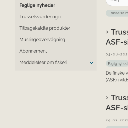
Faglige nyheder
Trusselsvur
Trusselsvurderinger
Tilbagekaldte produkter
Trus
Muslingeovervågning
ASF-si
Abonnement
04-08-20
Meddelelser om fiskeri
Faglig nyhed
De finske 
(ASF) i vil
Trus
ASF-si
24-07-202