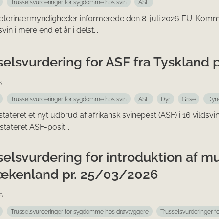
Trusselsvurderinger for sygdomme hos svin
ASF
eterinærmyndigheder informerede den 8. juli 2026 EU-Kommis
svin i mere end et år i delst...
selsvurdering for ASF fra Tyskland 
6
Trusselsvurderinger for sygdomme hos svin
ASF
Dyr
Grise
Dyr
tateret et nyt udbrud af afrikansk svinepest (ASF) i 16 vildsvi
stateret ASF-posit...
selsvurdering for introduktion af m
rækenland pr. 25/03/2026
6
Trusselsvurderinger for sygdomme hos drøvtyggere
Trusselsvurderinger 