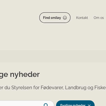
Find smiley
Kontakt
Om os
ige nyheder
er du Styrelsen for Fødevarer, Landbrug og Fisker
Faglige nyheder