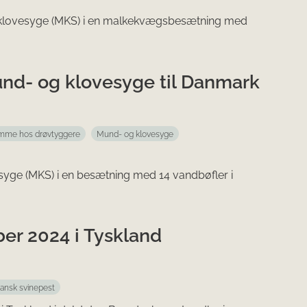
og klovesyge (MKS) i en malkekvægsbesætning med
mund- og klovesyge til Danmark
omme hos drøvtyggere
Mund- og klovesyge
esyge (MKS) i en besætning med 14 vandbøfler i
ber 2024 i Tyskland
kansk svinepest