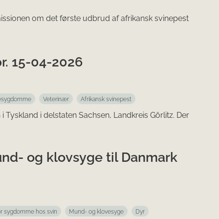
sionen om det første udbrud af afrikansk svinepest
pr. 15-04-2026
esygdomme
Veterinær
Afrikansk svinepest
n i Tyskland i delstaten Sachsen, Landkreis Görlitz. Der
und- og klovsyge til Danmark
for sygdomme hos svin
Mund- og klovesyge
Dyr