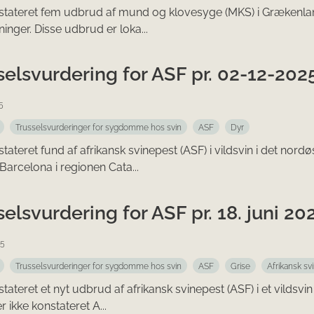
stateret fem udbrud af mund og klovesyge (MKS) i Grækenland
inger. Disse udbrud er loka...
selsvurdering for ASF pr. 02-12-202
5
Trusselsvurderinger for sygdomme hos svin
ASF
Dyr
stateret fund af afrikansk svinepest (ASF) i vildsvin i det nor
Barcelona i regionen Cata...
selsvurdering for ASF pr. 18. juni 20
25
Trusselsvurderinger for sygdomme hos svin
ASF
Grise
Afrikansk sv
tateret et nyt udbrud af afrikansk svinepest (ASF) i et vildsvi
r ikke konstateret A...