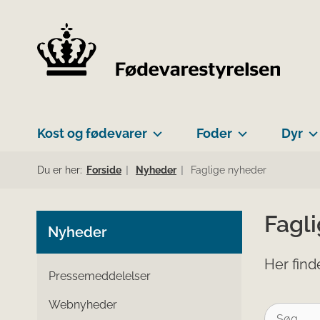
Kost og fødevarer
Foder
Dyr
Du er her:
Forside
Nyheder
Faglige nyheder
Fagl
Nyheder
Her find
Pressemeddelelser
Webnyheder