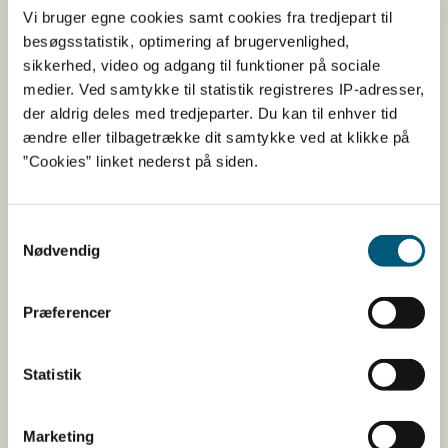
Vi bruger egne cookies samt cookies fra tredjepart til
Muslingeovervågning
besøgsstatistik, optimering af brugervenlighed,
Aktuelle åbne vandindtag til rensning, konditionering og
sikkerhed, video og adgang til funktioner på sociale
udsanding Muslingeovervågning, Publiceret: 22. oktober
medier. Ved samtykke til statistik registreres IP-adresser,
2021
der aldrig deles med tredjeparter. Du kan til enhver tid
ændre eller tilbagetrække dit samtykke ved at klikke på
”Cookies” linket nederst på siden.
15. oktober 2021. Udmelding
41/01 - fiskeri
Samtykkevalg
Nødvendig
15-10-2021
Muslingeovervågning
Præferencer
Aktuelle åbne produktionsområder for fiskeri
Muslingeovervågning, Publiceret: 15. oktober 2021
Statistik
15. oktober 2021. Udmelding
41/01 - høst
Marketing