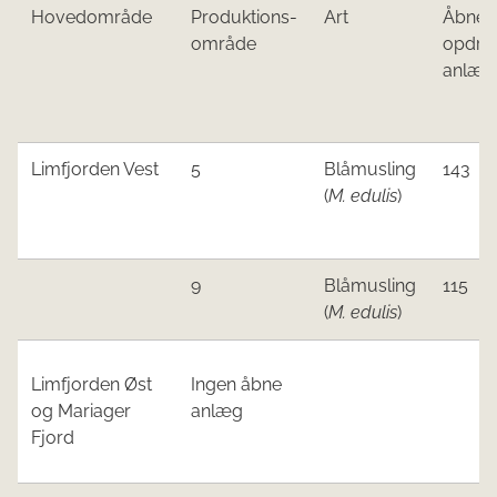
Hovedområde
​Produktions-
​Art
​Åbne
område
opdræ
anlæg 
Limfjorde
n Vest
​5
​Blåm
usling​​
​143
(
M. edulis
)​​
​​9
​Blåm
usling​​
​115
(
M. edulis
)​​
​Limfjorden Øst
​Ingen åbne
og Mariager
anlæg
Fjord​