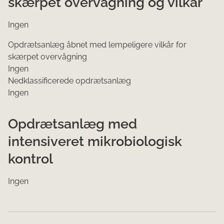
skærpet overvågning og vilkår
Ingen
Opdrætsanlæg åbnet med lempeligere vilkår for
skærpet overvågning
Ingen
N
edklassif
icerede opdrætsanlæ
g
Ingen
Opdrætsanlæg med
intensiveret mikrobiologisk
kontrol
Ingen