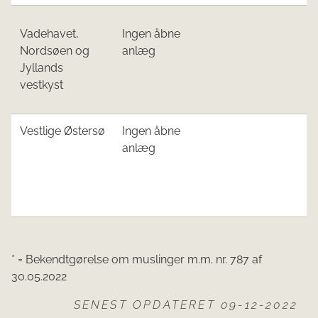
​Vadehavet,
​Ingen åbne
Nordsøen og
anlæg
Jyllands
vestkyst​
Ve
stlige Øst
ersø
​Ingen åbne
anlæg
​​* = Bekendtgørelse om muslinger m.m. nr. 787 af
30.05.2022
SENEST OPDATERET 09-12-2022