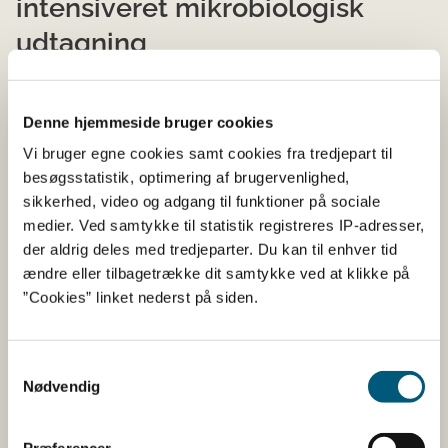
intensiveret mikrobiologisk
udtagning
Ingen
Denne hjemmeside bruger cookies
Vi bruger egne cookies samt cookies fra tredjepart til
Åbne​​
Art
Ak
besøgsstatistik, optimering af brugervenlighed,
Hoved​o​​mråde
produktions​
kl
sikkerhed, video og adgang til funktioner på sociale
o​mrå​der
(g
medier. Ved samtykke til statistik registreres IP-adresser,
ti
der aldrig deles med tredjeparter. Du kan til enhver tid
ændre eller tilbagetrække dit samtykke ved at klikke på
Limfjorden
Vest​​​
​12
Stillehavsøsters
​A
”Cookies” linket nederst på siden.
(
C. gigas
)
(1
​12
​B
Samtykkevalg
Stillehavsøsters
Nødvendig
(0
(
C. gigas
)
​20
A
Blåmusling