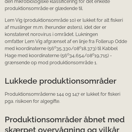
den mikrobiologiske klassificering for det enkelte
produktionsområde er glædende til.
Lem Vig (produktionsområde 10) er lukket for alt fiskeri
af muslinger m.m. (herunder østers), idet der er
konstateret norovirus i området. Lukningen
omfatter Lem Vig afgrænset af en linje fra Follerup Odde
o
o
med koordinaterne (56
35,330/08
18,373) til Kabbel
o
o
Hage med koordinaterne (56
34,654/08
19,715) -
grænsende op mod produktionsområde 1.
Lukkede produktionsområder
Produktionsområderne 144 og 147 er lukket for fiskeri
pga. risikoen for algegifte.
Produktionsområder åbnet med
skærpet overvågning og vilkår