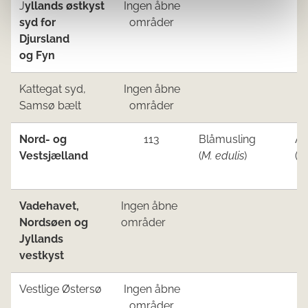
J
yllands østkyst
Ingen åbne
syd for
områder
Djursland
og Fyn
Kattegat syd,
Ingen åbne
Samsø bælt
områder
N
or
d- og
113
Blåmusling
A
Vestsjælland
(
M. edulis
)
(0
Vadehavet,
Ingen åbne
Nordsøen ​og
områder
Jyllands
vestkyst​
Vestlige Østersø​
Ingen åbne
områder​