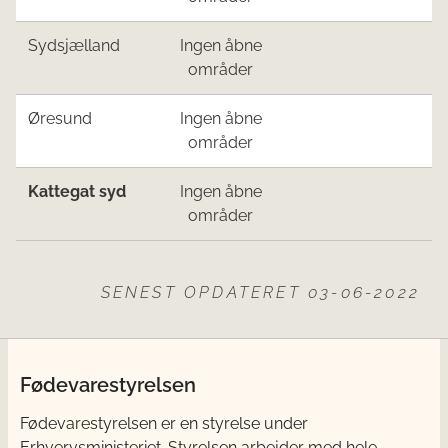
​Sydsjælland
Ingen åbne
områder​
​Øresund
Ingen åbne
områder​
​Katte
gat sy
d
Ingen åbne
områder
SENEST OPDATERET 03-06-2022
Fødevarestyrelsen
Fødevarestyrelsen er en styrelse under
Erhvervsministeriet. Styrelsen arbejder med hele