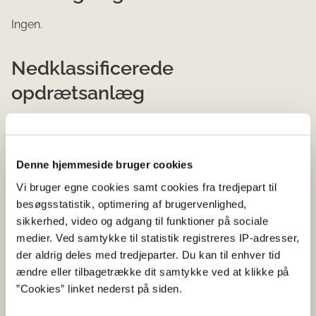
Ingen.
Nedklassificerede
opdrætsanlæg
Ingen.
Opdrætsanlæg med
Denne hjemmeside bruger cookies
Vi bruger egne cookies samt cookies fra tredjepart til
intensiveret mikrobiologisk
besøgsstatistik, optimering af brugervenlighed,
kontrol
sikkerhed, video og adgang til funktioner på sociale
medier. Ved samtykke til statistik registreres IP-adresser,
Ingen.
der aldrig deles med tredjeparter. Du kan til enhver tid
ændre eller tilbagetrække dit samtykke ved at klikke på
”Cookies” linket nederst på siden.
Hovedområde
Produktions-
Art
Åbne