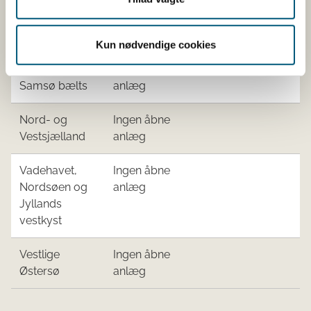
østkyst syd for
anlæg
Djursland og
Fyn
Kun nødvendige cookies
Kattegat syd -
Ingen åbne
Samsø bælts
anlæg
Nord- og
Ingen åbne
Vestsjælland
anlæg
Vadehavet,
Ingen åbne
Nordsøen og
anlæg
Jyllands
vestkyst
Vestlige
Ingen åbne
Østersø
anlæg