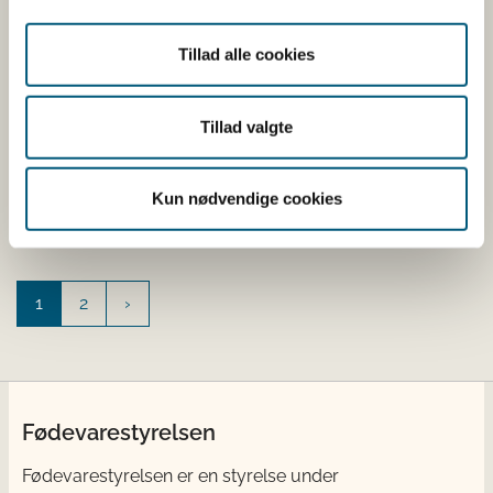
9. juni 2023. Udmelding 23/01
Tillad alle cookies
- vandindtag
Tillad valgte
09-06-2023
Muslingeovervågning
Vandindtag
Kun nødvendige cookies
Aktuelle åbne vandindtag til rensning, konditionering og
udsanding
1
2
Fødevarestyrelsen
Fødevarestyrelsen er en styrelse under