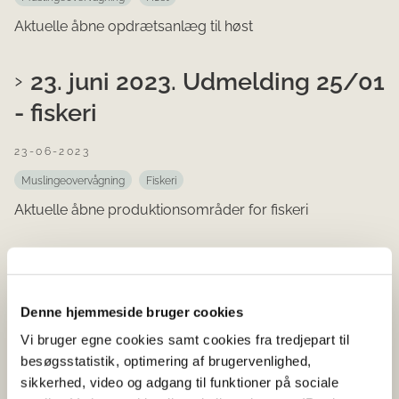
Aktuelle åbne opdrætsanlæg til høst
23. juni 2023. Udmelding 25/01
- fiskeri
23-06-2023
Muslingeovervågning
Fiskeri
Aktuelle åbne produktionsområder for fiskeri
16. juni 2023. Udmelding 24/01
- vandindtag
Denne hjemmeside bruger cookies
16-06-2023
Vi bruger egne cookies samt cookies fra tredjepart til
besøgsstatistik, optimering af brugervenlighed,
Muslingeovervågning
Vandindtag
sikkerhed, video og adgang til funktioner på sociale
Aktuelle åbne vandindtag til rensning, konditionering og