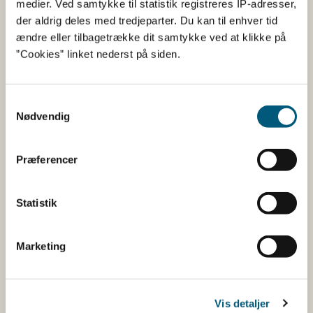
medier. Ved samtykke til statistik registreres IP-adresser,
udsanding
der aldrig deles med tredjeparter. Du kan til enhver tid
ændre eller tilbagetrække dit samtykke ved at klikke på
16. juni 2023. Udmelding 24/01
”Cookies” linket nederst på siden.
- høst
Samtykkevalg
16-06-2023
Nødvendig
Muslingeovervågning
Høst
Aktuelle åbne opdrætsanlæg til høst
Præferencer
16. juni 2023. Udmelding 24/01
Statistik
- fiskeri
Marketing
16-06-2023
Muslingeovervågning
Fiskeri
Aktuelle åbne produktionsområder for fiskeri
Vis detaljer