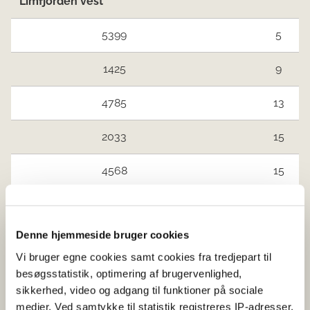
Limfjorden vest
5399
5
1425
9
4785
13
2033
15
4568
15
Limfjorden øst og Mariager Fjord
Ingen vandind
Denne hjemmeside bruger cookies
Kattegat nord
Ingen vandind
Vi bruger egne cookies samt cookies fra tredjepart til
Jyllands østkyst syd for Djursland
besøgsstatistik, optimering af brugervenlighed,
og Fyn
sikkerhed, video og adgang til funktioner på sociale
medier. Ved samtykke til statistik registreres IP-adresser,