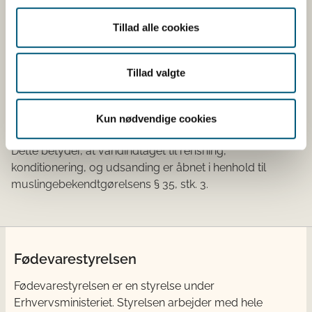
Skagerrak
Ingen vandind
Tillad alle cookies
Tillad valgte
De virksomheder, hvor vandindtaget er åbnet, har sikret
sig, at havvandet kan anvendes til rensning,
konditionering eller udsanding, jvf. bekendtgørelse om
Kun nødvendige cookies
muslinger m.m. nr. 574 af 25. maj 2023.
Dette betyder, at vandindtaget til rensning,
konditionering, og udsanding er åbnet i henhold til
muslingebekendtgørelsens § 35, stk. 3​.
Fødevarestyrelsen
Fødevarestyrelsen er en styrelse under
Erhvervsministeriet. Styrelsen arbejder med hele