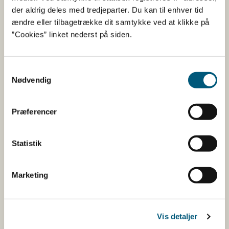
1431
68
der aldrig deles med tredjeparter. Du kan til enhver tid
ændre eller tilbagetrække dit samtykke ved at klikke på
Kattegat syd - Samsø bælt
Ingen vandind
”Cookies” linket nederst på siden.
Nord- og Vestsjælland
Ingen vandind
Samtykkevalg
Nødvendig
Vadehavet, Nordsøen og Jyllands
Ingen vandind
vestkyst
Præferencer
6471
135
Statistik
Vestlig Østersø
Ingen vandind
Sydsjælland
Ingen vandind
Marketing
Øresund
Ingen vandind
Vis detaljer
Kattegat syd
Ingen vandind