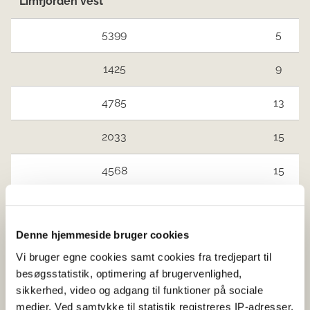
Limfjorden vest
5399
5
1425
9
4785
13
2033
15
4568
15
Limfjorden øst og Mariager Fjord
Ingen vandind
Denne hjemmeside bruger cookies
Kattegat nord
Ingen vandind
Vi bruger egne cookies samt cookies fra tredjepart til
Jyllands østkyst syd for Djursland
besøgsstatistik, optimering af brugervenlighed,
og Fyn
sikkerhed, video og adgang til funktioner på sociale
medier. Ved samtykke til statistik registreres IP-adresser,