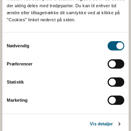
1431
68
der aldrig deles med tredjeparter. Du kan til enhver tid
ændre eller tilbagetrække dit samtykke ved at klikke på
Kattegat syd - Samsø bælt
Ingen vandind
”Cookies” linket nederst på siden.
Nord- og Vestsjælland
Ingen vandind
Samtykkevalg
Nødvendig
Vadehavet, Nordsøen og Jyllands
Ingen vandind
vestkyst
Præferencer
6471
135
Statistik
Vestlig Østersø
Ingen vandind
Sydsjælland
Ingen vandind
Marketing
Øresund
Ingen vandind
Vis detaljer
Kattegat syd
Ingen vandind