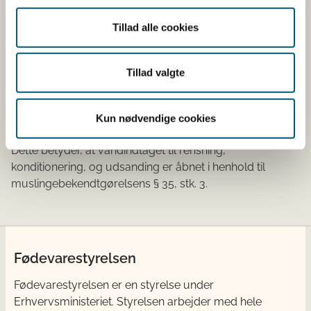
Skagerrak
Ingen vandind
Tillad alle cookies
Tillad valgte
De virksomheder, hvor vandindtaget er åbnet, har sikret
sig, at havvandet kan anvendes til rensning,
konditionering eller udsanding, jvf. bekendtgørelse om
Kun nødvendige cookies
muslinger m.m. nr. 574 af 25. maj 2023.
Dette betyder, at vandindtaget til rensning,
konditionering, og udsanding er åbnet i henhold til
muslingebekendtgørelsens § 35, stk. 3​.
Fødevarestyrelsen
Fødevarestyrelsen er en styrelse under
Erhvervsministeriet. Styrelsen arbejder med hele