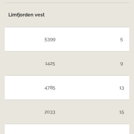
Limfjorden vest
5399
5
1425
9
4785
13
2033
15