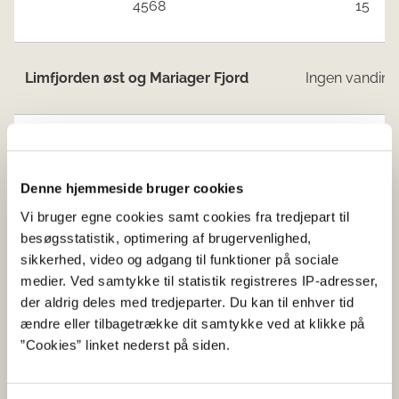
4568
15
Limfjorden øst og Mariager Fjord
Ingen vandind
Kattegat nord
Ingen vandind
Denne hjemmeside bruger cookies
Vi bruger egne cookies samt cookies fra tredjepart til
Jyllands østkyst syd for Djursland
besøgsstatistik, optimering af brugervenlighed,
og Fyn
sikkerhed, video og adgang til funktioner på sociale
medier. Ved samtykke til statistik registreres IP-adresser,
der aldrig deles med tredjeparter. Du kan til enhver tid
1431
68
ændre eller tilbagetrække dit samtykke ved at klikke på
”Cookies” linket nederst på siden.
Kattegat syd - Samsø bælt
Ingen vandind