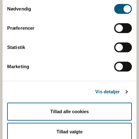
Samtykkevalg
Nødvendig
Nord- og Vestsjælland
Ingen vandind
Præferencer
Vadehavet, Nordsøen og Jyllands
Ingen vandind
Statistik
vestkyst
Marketing
6471
135
Vis detaljer
Vestlig Østersø
Ingen vandind
Tillad alle cookies
Sydsjælland
Ingen vandind
Tillad valgte