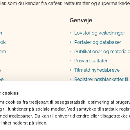
ller, som du kender fra cafeer, restauranter og supermarkeder
Genveje
n
Lovstof og vejledninger
ook
Portaler og databaser
ram
Publikationer og materiale
Prøveresultater
y
Tilmeld nyhedsbreve
be
Registreringsblanketter til
fødevarevirksomheder
 cookies
 cookies fra tredjepart til besøgsstatistik, optimering af bruger
til funktioner på sociale medier. Ved samtykke til statistik regis
med tredjeparter. Du kan til enhver tid ændre eller tilbagetrække
linket nederst på siden.