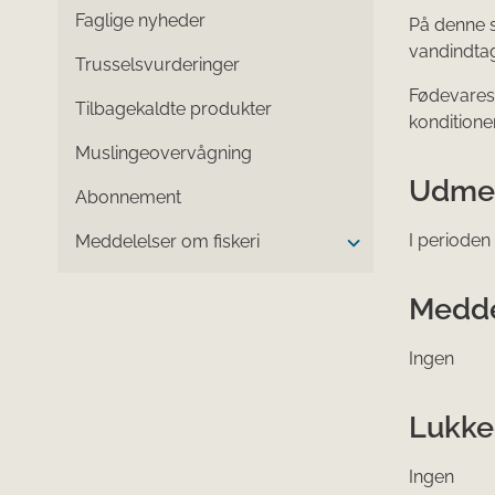
Faglige nyheder
På denne s
vandindtag
Trusselsvurderinger
Fødevarest
Tilbagekaldte produkter
konditione
Muslingeovervågning
Udmel
Abonnement
I perioden
Meddelelser om fiskeri
Medde
Ingen
Lukke
Ingen