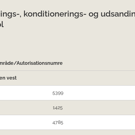
ings-, konditionerings- og udsand
l
råde/Autorisationsnumre
en vest
5399
1425
4785