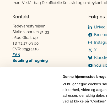
mad. Vi står bag De officielle Kostråd og smileykontro
Kontakt
Følg os
Fødevarestyrelsen
LinkedI
Stationsparken 31-33
Faceb
2600 Glostrup
Instag
Tlf. 72 2​​​7 69 00
CVR: 62534516
X
EAN
Bluesk
Betaling af regning
YouTu
Åben:
Mandag: 9-12 og 13-15
Denne hjemmeside bruger
Tirsdag: 9-12
Vi bruger egne cookies samt
Onsdag: 9-12
sikkerhed, video og adgang 
Torsdag: 9-12 og 13-15
adresser, der aldrig deles 
Fredag: 9-12
ved at klikke på ”Cookies” 