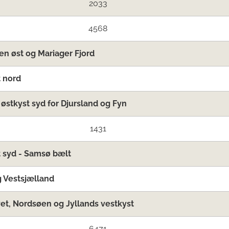
2033
4568
en øst og Mariager Fjord
 nord
 østkyst syd for Djursland og Fyn
1431
 syd - Samsø bælt
 Vestsjælland
t, Nordsøen og Jyllands vestkyst
6471