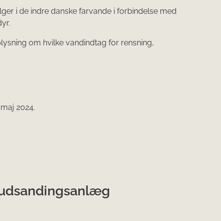
lger i de indre danske farvande i forbindelse med
yr.
plysning om hvilke vandindtag for rensning,
maj 2024.​
g udsandingsanlæg