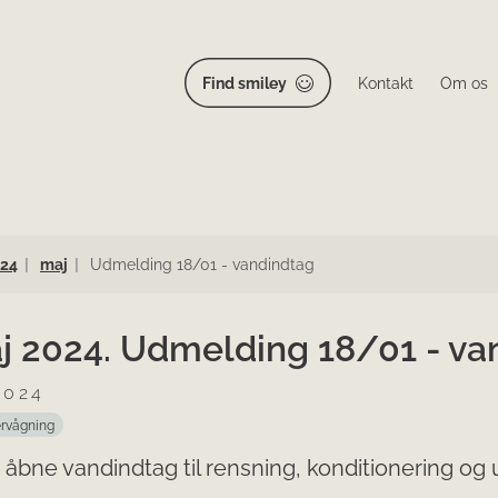
Find smiley
Kontakt
Om os
24
maj
Udmelding 18/01 - vandindtag
aj 2024. Udmelding 18/01 - va
2024
rvågning
 åbne vandindtag til rensning, konditionering og