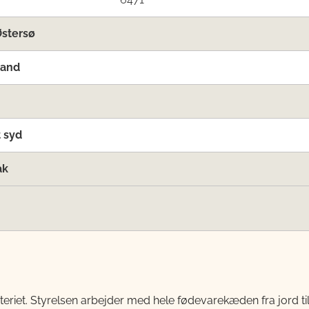
Østersø
land
 syd
ak
teriet. Styrelsen arbejder med hele fødevarekæden fra jord 