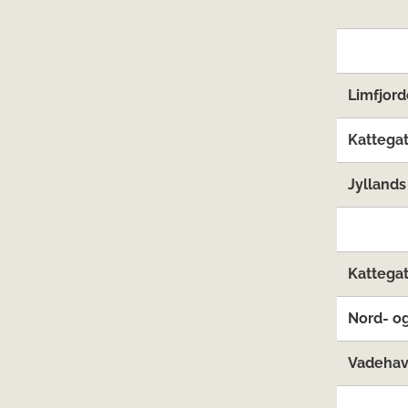
Limfjord
Kattegat
Jyllands
Kattegat
Nord- og
Vadehave