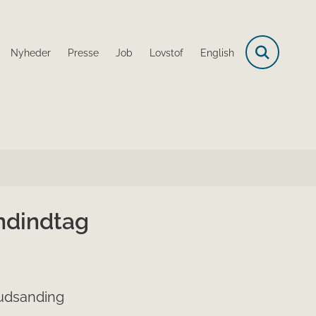
Nyheder
Presse
Job
Lovstof
English
ndindtag
 udsanding