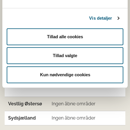
Nord- og
111
Blåmuslin
Vestsjælland
(
M. edulis
)
Vis detaljer
Tillad alle cookies
Vadehavet,
137
Trugmuslin
Nordsøen og
(
S. solida
)
Jyllands
Tillad valgte
vestkyst
137
Trugmuslin
Kun nødvendige cookies
(
S. solida
)
Vestlig Østersø
Ingen åbne områder
Sydsjælland
Ingen åbne områder