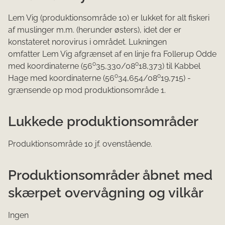
Lem Vig (produktionsområde 10) er lukket for alt fiskeri
af muslinger m.m. (herunder østers), idet der er
konstateret norovirus i området. Lukningen
omfatter Lem Vig afgrænset af en linje fra Follerup Odde
o
o
med koordinaterne (56
35,330/08
18,373) til Kabbel
o
o
Hage med koordinaterne (56
34,654/08
19,715) -
grænsende op mod produktionsområde 1.
Lukkede produktionsområder
Produktionsområde 10 jf. ovenstående.
Produktionsområder åbnet med
skærpet overvågning og vilkår
Ingen