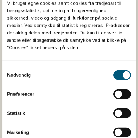
Vi bruger egne cookies samt cookies fra tredjepart til
besøgsstatistik, optimering af brugervenlighed,
sikkerhed, video og adgang til funktioner på sociale
35
Blåmuslin
medier. Ved samtykke til statistik registreres IP-adresser,
(M. edulis)
der aldrig deles med tredjeparter. Du kan til enhver tid
ændre eller tilbagetrække dit samtykke ved at klikke på
Limfjorden Øst
Ingen åbne områder
”Cookies” linket nederst på siden.
og Mariager
Fjord
Samtykkevalg
Kattegat Nord
Ingen åbne områder
Nødvendig
Jyllands
80
Blåmuslin
østkyst syd for
(M. edulis)
Præferencer
Djursland og
Fyn
Statistik
Kattegat syd,
Ingen åbne områder
Samsø bælt
Marketing