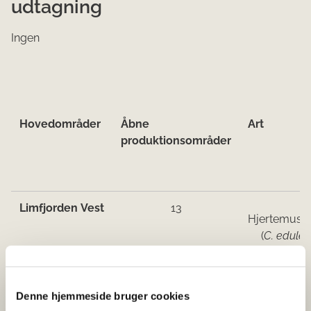
udtagning
Ingen
Hove​d​​områder
Åbne
Art
produktionsområder
Limfjorden Vest
13
Hjertemusli
(
C. edule
)
15
Blåmuslin
Denne hjemmeside bruger cookies
(M. edulis)