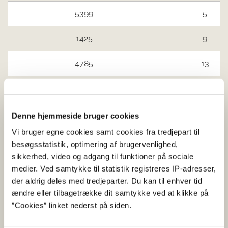
5399
5
1425
9
4785
13
2033
15
4568
15
Denne hjemmeside bruger cookies
Vi bruger egne cookies samt cookies fra tredjepart til
Limfjorden øst og Mariager Fjord
Ingen vandind
besøgsstatistik, optimering af brugervenlighed,
sikkerhed, video og adgang til funktioner på sociale
Kattegat nord
Ingen vandind
medier. Ved samtykke til statistik registreres IP-adresser,
der aldrig deles med tredjeparter. Du kan til enhver tid
Jyllands østkyst syd for Djursland
ændre eller tilbagetrække dit samtykke ved at klikke på
og Fyn
”Cookies” linket nederst på siden.
1431
68