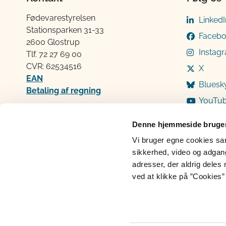
Fødevarestyrelsen
LinkedI
Stationsparken 31-33
Faceb
2600 Glostrup
Instag
Tlf. 72 2​​​7 69 00
CVR: 62534516
X
EAN
Bluesk
Betaling af regning
YouTu
Åben:
Mandag: 9-12 og 13-15
Denne hjemmeside bruger
Tirsdag: 9-12
Vi bruger egne cookies samt
Onsdag: 9-12
sikkerhed, video og adgang 
Torsdag: 9-12 og 13-15
adresser, der aldrig deles 
Fredag: 9-12
ved at klikke på ”Cookies” 
Cookies
Persondatabeskyttelse
Ti