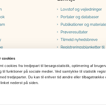
n
Lovstof og vejledninger
ook
Portaler og databaser
ram
Publikationer og materiale
Prøveresultater
y
Tilmeld nyhedsbreve
be
Registreringsblanketter til
fødevarevirksomheder
 cookies
 cookies fra tredjepart til besøgsstatistik, optimering af bruger
til funktioner på sociale medier. Ved samtykke til statistik regis
med tredjeparter. Du kan til enhver tid ændre eller tilbagetrække
linket nederst på siden.
lgængelighedserklæring
Klage