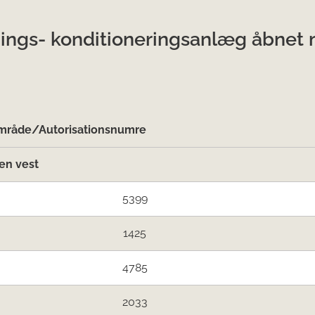
ings- konditioneringsanlæg åbnet 
råde/Autorisationsnumre
en vest
5399
1425
4785
2033