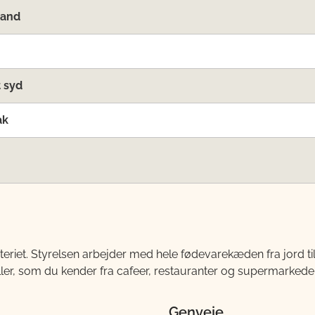
land
 syd
ak
teriet. Styrelsen arbejder med hele fødevarekæden fra jord 
ller, som du kender fra cafeer, restauranter og supermarkeder
Genveje