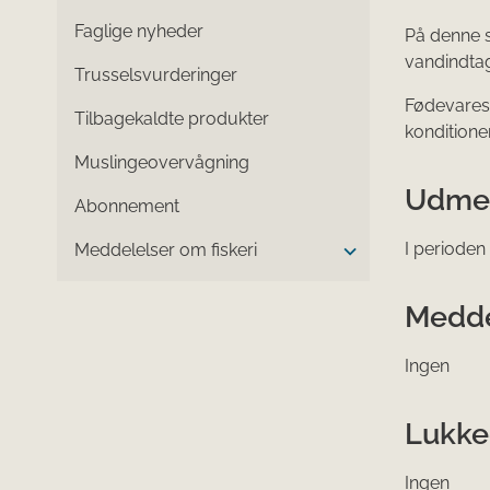
Faglige nyheder
På denne s
vandindtag
Trusselsvurderinger
Fødevarest
Tilbagekaldte produkter
konditione
Muslingeovervågning
Udmel
Abonnement
I perioden
Meddelelser om fiskeri
Medde
Ingen
Lukke
Ingen