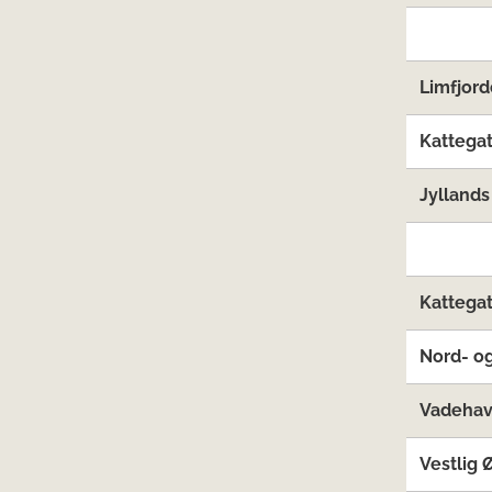
Limfjord
Kattegat
Jyllands
Kattegat
Nord- og
Vadehave
Vestlig 