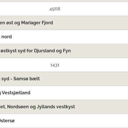
4568
en øst og Mariager Fjord
 nord
 østkyst syd for Djursland og Fyn
1431
 syd - Samsø bælt
 Vestsjælland
t, Nordsøen og Jyllands vestkyst
Østersø