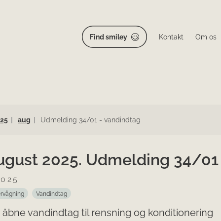
Find smiley
Kontakt
Om os
25
aug
Udmelding 34/01 - vandindtag
august 2025. Udmelding 34/01
2025
rvågning
Vandindtag
 åbne vandindtag til rensning og konditionering