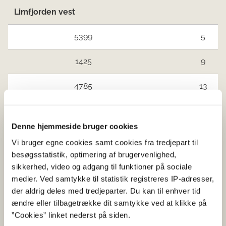
Limfjorden vest
5399
5
1425
9
4785
13
2033
15
Denne hjemmeside bruger cookies
4568
15
Vi bruger egne cookies samt cookies fra tredjepart til
besøgsstatistik, optimering af brugervenlighed,
Limfjorden øst og Mariager Fjord
Ingen vandind
sikkerhed, video og adgang til funktioner på sociale
medier. Ved samtykke til statistik registreres IP-adresser,
Kattegat nord
Ingen vandind
der aldrig deles med tredjeparter. Du kan til enhver tid
ændre eller tilbagetrække dit samtykke ved at klikke på
Jyllands østkyst syd for Djursland
”Cookies” linket nederst på siden.
og Fyn