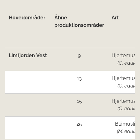
Hove​d​​områder
Åbne
Art
produktionsområder
Limfjorden Vest
9
Hjertemusli
(C. edule)
13
Hjertemusli
(C. edule)
15
Hjertemusli
(C. edule)
25
Blåmuslin
(M. edulis)