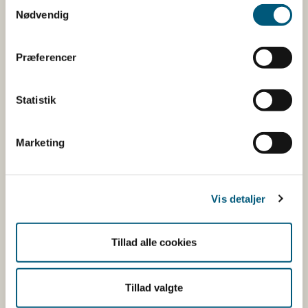
Samtykkevalg
(M. edulis)
Nødvendig
Præferencer
83
Blåmuslin
(M. edulis)
Statistik
Kattegat syd,
Ingen åbne områder
Marketing
Samsø bælt
Nord- og
110
Blåmuslin
Vis detaljer
Vestsjælland
(
M. edulis
)
Tillad alle cookies
110
Blåmuslin
(
M. edulis
)
Tillad valgte