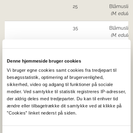
25
Blåmuslin
(M. edulis)
35
Blåmuslin
(M. edulis)
Limfjorden Øst
Ingen åbne områder
og Mariager
Denne hjemmeside bruger cookies
Fjord
Vi bruger egne cookies samt cookies fra tredjepart til
besøgsstatistik, optimering af brugervenlighed,
Kattegat Nord
Ingen åbne områder
sikkerhed, video og adgang til funktioner på sociale
medier. Ved samtykke til statistik registreres IP-adresser,
Jyllands
83
Blåmuslin
der aldrig deles med tredjeparter. Du kan til enhver tid
østkyst syd for
(M. edulis)
ændre eller tilbagetrække dit samtykke ved at klikke på
Djursland og
”Cookies” linket nederst på siden.
Fyn
83
Blåmuslin