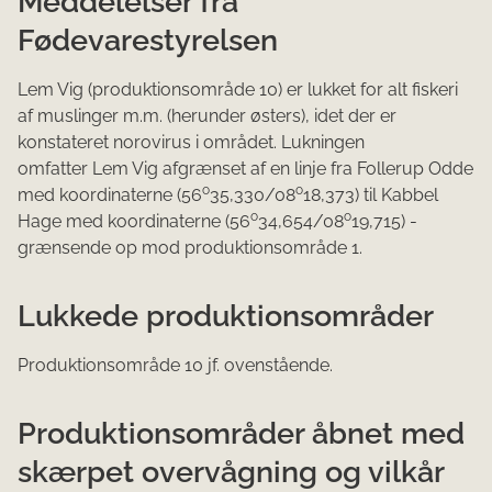
Meddelelser fra
Fødevarestyrelsen
Lem Vig (produktionsområde 10) er lukket for alt fiskeri
af muslinger m.m. (herunder østers), idet der er
konstateret norovirus i området. Lukningen
omfatter Lem Vig afgrænset af en linje fra Follerup Odde
o
o
med koordinaterne (56
35,330/08
18,373) til Kabbel
o
o
Hage med koordinaterne (56
34,654/08
19,715) -
grænsende op mod produktionsområde 1.
Lukkede produktionsområder
Produktionsområde 10 jf. ovenstående.
Produktionsområder åbnet med
skærpet overvågning og vilkår