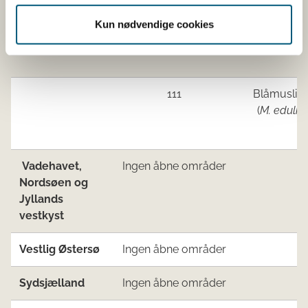
111
Blåmuslin
Kun nødvendige cookies
(
M. edulis
)
111
Blåmuslin
(
M. edulis
)
Vadehavet,
Ingen åbne områder
Nordsøen og
Jyllands
vestkyst
Vestlig Østersø
Ingen åbne områder
Sydsjælland
Ingen åbne områder