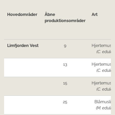
Hove​d​​områder
Åbne
Art
produktionsområder
Limfjorden Vest
9
Hjertemusli
(C. edule)
13
Hjertemusli
(C. edule)
15
Hjertemusli
(C. edule)
25
Blåmuslin
(M. edulis)