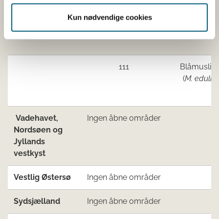
111
Blåmuslin
Kun nødvendige cookies
(
M. edulis
)
111
Blåmuslin
(
M. edulis
)
Vadehavet,
Ingen åbne områder
Nordsøen og
Jyllands
vestkyst
Vestlig Østersø
Ingen åbne områder
Sydsjælland
Ingen åbne områder