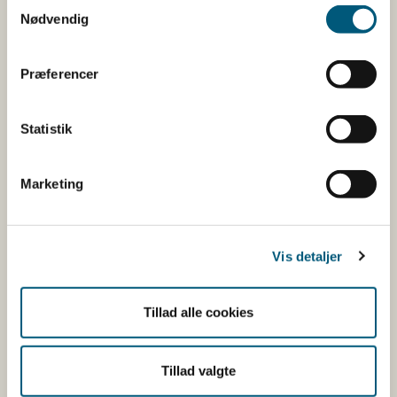
Samtykkevalg
(M. edulis)
Nødvendig
Præferencer
83
Blåmuslin
(M. edulis)
Statistik
Kattegat syd,
Ingen åbne områder
Marketing
Samsø bælt
Nord- og
110
Blåmuslin
Vis detaljer
Vestsjælland
(
M. edulis
)
Tillad alle cookies
110
Blåmuslin
(
M. edulis
)
Tillad valgte