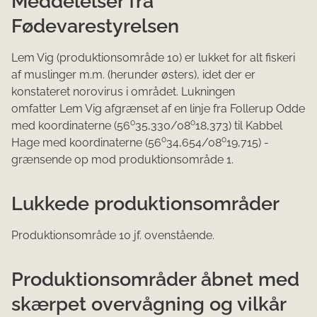
Meddelelser fra
Fødevarestyrelsen
Lem Vig (produktionsområde 10) er lukket for alt fiskeri
af muslinger m.m. (herunder østers), idet der er
konstateret norovirus i området. Lukningen
omfatter Lem Vig afgrænset af en linje fra Follerup Odde
o
o
med koordinaterne (56
35,330/08
18,373) til Kabbel
o
o
Hage med koordinaterne (56
34,654/08
19,715) -
grænsende op mod produktionsområde 1.
Lukkede produktionsområder
Produktionsområde 10 jf. ovenstående.
Produktionsområder åbnet med
skærpet overvågning og vilkår