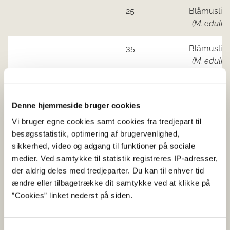
25
Blåmuslin
(M. edulis)
35
Blåmuslin
(M. edulis)
Limfjorden Øst
Ingen åbne områder
og Mariager
Denne hjemmeside bruger cookies
Fjord
Vi bruger egne cookies samt cookies fra tredjepart til
besøgsstatistik, optimering af brugervenlighed,
Kattegat Nord
Ingen åbne områder
sikkerhed, video og adgang til funktioner på sociale
medier. Ved samtykke til statistik registreres IP-adresser,
Jyllands
83
Blåmuslin
der aldrig deles med tredjeparter. Du kan til enhver tid
østkyst syd for
(M. edulis)
ændre eller tilbagetrække dit samtykke ved at klikke på
Djursland og
”Cookies” linket nederst på siden.
Fyn
83
Blåmuslin