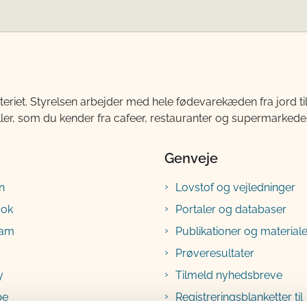
teriet. Styrelsen arbejder med hele fødevarekæden fra jord 
ller, som du kender fra cafeer, restauranter og supermarkeder
Genveje
n
Lovstof og vejledninger
ook
Portaler og databaser
ram
Publikationer og materiale
Prøveresultater
y
Tilmeld nyhedsbreve
be
Registreringsblanketter til