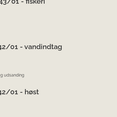
3/01 - fiskeri
42/01 - vandindtag
 og udsanding
42/01 - høst