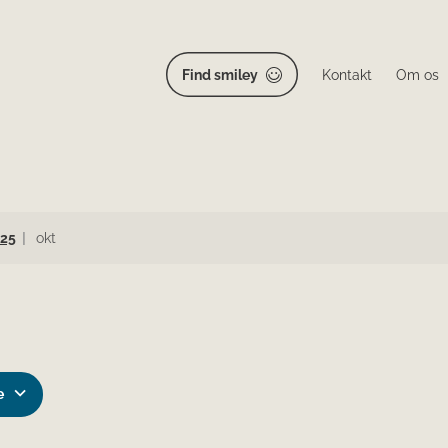
Find smiley
Kontakt
Om os
25
okt
e