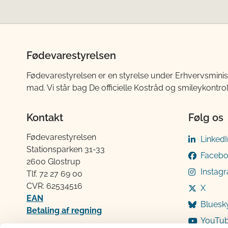
Fødevarestyrelsen
Fødevarestyrelsen er en styrelse under Erhvervsminis
mad. Vi står bag De officielle Kostråd og smileykontro
Kontakt
Følg os
Fødevarestyrelsen
LinkedI
Stationsparken 31-33
Faceb
2600 Glostrup
Instag
Tlf. 72 2​​​7 69 00
CVR: 62534516
X
EAN
Bluesk
Betaling af regning
YouTu