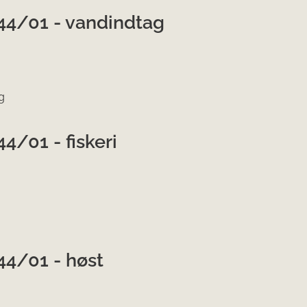
44/01 - vandindtag
g
4/01 - fiskeri
44/01 - høst