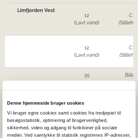
Limfjorden Vest
12
C. g
(Lavt vand)
(Stilleha
12
C. g
(Lavt vand)
(Stilleha
35
Blåmu
(M. e
Limfjorden Øst
Ingen åbne områder
Denne hjemmeside bruger cookies
og Mariager
Fjord
Vi bruger egne cookies samt cookies fra tredjepart til
besøgsstatistik, optimering af brugervenlighed,
Kattegat Nord
Ingen åbne områder
sikkerhed, video og adgang til funktioner på sociale
medier. Ved samtykke til statistik registreres IP-adresser,