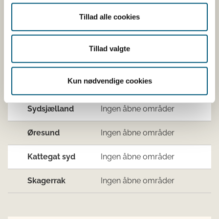
(M. e
Tillad alle cookies
Vadehavet,
Ingen åbne områder
Nordsøen og
Tillad valgte
Jyllands
vestkyst
Kun nødvendige cookies
Vestlig Østersø
Ingen åbne områder
Sydsjælland
Ingen åbne områder
Øresund
Ingen åbne områder
Kattegat syd
Ingen åbne områder
Skagerrak
Ingen åbne områder