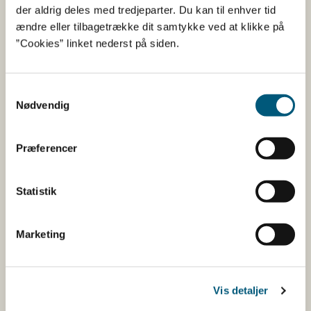
Jyllands
Ingen åbne områder
der aldrig deles med tredjeparter. Du kan til enhver tid
østkyst syd for
ændre eller tilbagetrække dit samtykke ved at klikke på
Djursland og
”Cookies” linket nederst på siden.
Fyn
Samtykkevalg
Kattegat syd,
Ingen åbne områder
Nødvendig
Samsø bælt
Nord- og
110
Blåmu
Præferencer
Vestsjælland
(M. e
Statistik
110
Blåmu
(M. e
Marketing
110
Blåmu
(M. e
Vis detaljer
110
Blåmu