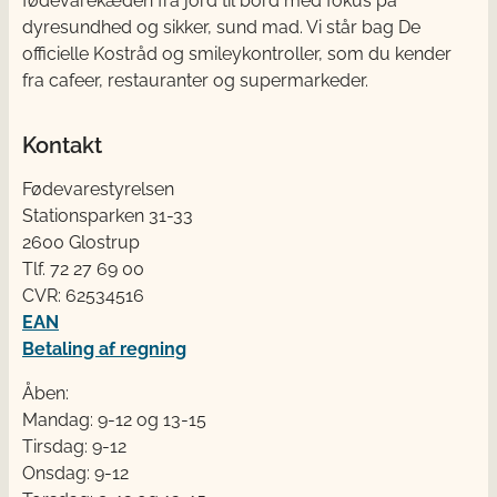
fødevarekæden fra jord til bord med fokus på
dyresundhed og sikker, sund mad. Vi står bag De
officielle Kostråd og smileykontroller, som du kender
fra cafeer, restauranter og supermarkeder.
Kontakt
Fødevarestyrelsen
Stationsparken 31-33
2600 Glostrup
Tlf. 72 2​​​7 69 00
CVR: 62534516
EAN
Betaling af regning
Åben:
Mandag: 9-12 og 13-15
Tirsdag: 9-12
Onsdag: 9-12