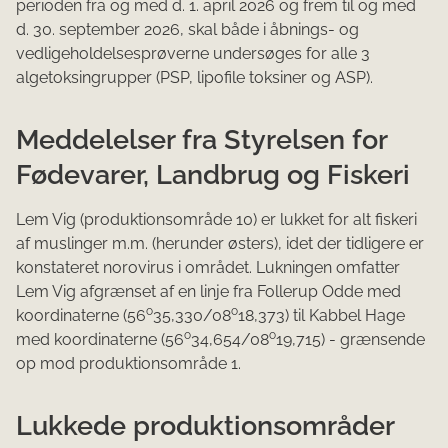
perioden fra og med d. 1. april 2026 og frem til og med
d. 30. september 2026, skal både i åbnings- og
vedligeholdelsesprøverne undersøges for alle 3
algetoksingrupper (PSP, lipofile toksiner og ASP).
Meddelelser fra Styrelsen for
Fødevarer, Landbrug og Fiskeri
Lem Vig (produktionsområde 10) er lukket for alt fiskeri
af muslinger m.m. (herunder østers), idet der tidligere er
konstateret norovirus i området. Lukningen omfatter
Lem Vig afgrænset af en linje fra Follerup Odde med
o
o
koordinaterne (56
35,330/08
18,373) til Kabbel Hage
o
o
med koordinaterne (56
34,654/08
19,715) - grænsende
op mod produktionsområde 1.
Lukkede produktionsområder