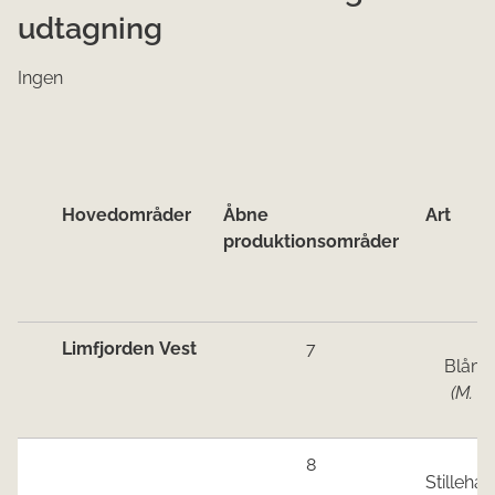
udtagning
Ingen
Hove​d​​områder
Åbne
Art
produktionsområder
Limfjorden Vest
7
Blåmu
(M. ed
8
Stilleha