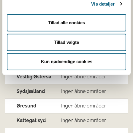
Vis detaljer
Samsø bælt
Nord- og
111
Blåmu
Tillad alle cookies
Vestsjælland
(M. ed
Vadehavet,
Ingen åbne områder
Tillad valgte
Nordsøen og
Jyllands
Kun nødvendige cookies
vestkyst
Vestlig Østersø
Ingen åbne områder
Sydsjælland
Ingen åbne områder
Øresund
Ingen åbne områder
Kattegat syd
Ingen åbne områder