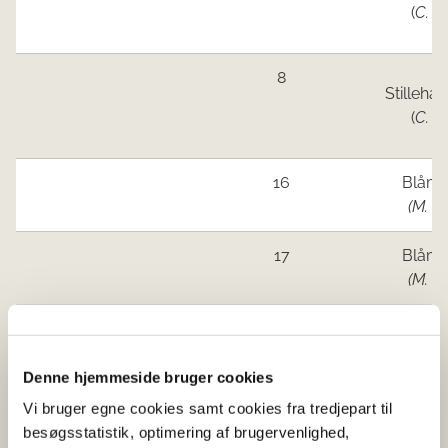
(
C. g
8
Stilleha
(
C. g
16
Blåmu
(M. ed
17
Blåmu
(M. ed
17
Blåmu
(M. ed
Denne hjemmeside bruger cookies
22
Blåmu
Vi bruger egne cookies samt cookies fra tredjepart til
(M. ed
besøgsstatistik, optimering af brugervenlighed,