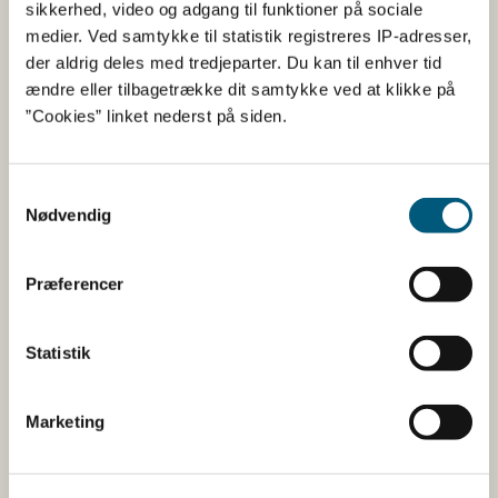
sikkerhed, video og adgang til funktioner på sociale
22
Blåmu
medier. Ved samtykke til statistik registreres IP-adresser,
(M. ed
der aldrig deles med tredjeparter. Du kan til enhver tid
ændre eller tilbagetrække dit samtykke ved at klikke på
Limfjorden Øst
Ingen åbne områder
”Cookies” linket nederst på siden.
og Mariager
Fjord
Samtykkevalg
Nødvendig
Kattegat Nord
Ingen åbne områder
Jyllands
80
Blåmu
Præferencer
østkyst syd for
(M. ed
Djursland og
Fyn
Statistik
80
Blåmu
Marketing
(M. ed
Kattegat syd,
Ingen åbne områder