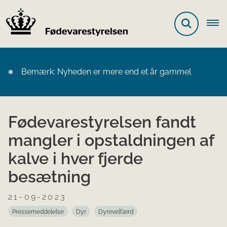
Bemærk: Nyheden er mere end et år gammel
Fødevarestyrelsen fandt
mangler i opstaldningen af
kalve i hver fjerde
besætning
21-09-2023
Pressemeddelelse
Dyr
Dyrevelfærd