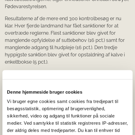
Fødevarestyrelsen.
Resultaterne af de mere end 300 kontrolbesøg er nu
klar. Hver fjerde landmand har fået sanktioner for at
overtræde reglerne. Flest sanktioner blev givet for
manglende opfyldelse af suttebehov (16 pct.) samt for
manglende adgang til hudpleje (16 pct.). Den tredje
hyppigste sanktion blev givet for opstaldning af kalve i
enkeltbokse (5 pct.).
Ud af 308 kontrollerede besætninger blev der givet
sanktioner i 73 besætninger svarende til 24 pct.
Denne hjemmeside bruger cookies
- Selvom mange landmænd gør en indsats, så er det
bekymrende, at en fjerdedel af kontrollerne viser, at de
Vi bruger egne cookies samt cookies fra tredjepart til
ikke har styr på dyrevelfærdsreglerne. Vi går nu i dialog
besøgsstatistik, optimering af brugervenlighed,
med brancheorganisationerne om, hvordan vi sammen
sikkerhed, video og adgang til funktioner på sociale
kan øge kendskabet til reglerne og baggrunden for
medier. Ved samtykke til statistik registreres IP-adresser,
dem, siger Christian Strøyer.
der aldrig deles med tredjeparter. Du kan til enhver tid