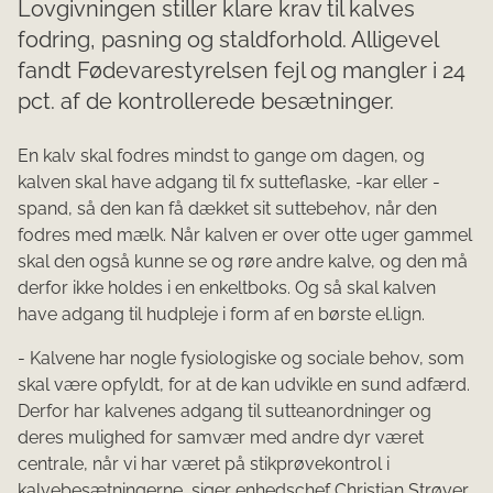
Lovgivningen stiller klare krav til kalves
fodring, pasning og staldforhold. Alligevel
fandt Fødevarestyrelsen fejl og mangler i 24
pct. af de kontrollerede besætninger.
En kalv skal fodres mindst to gange om dagen, og
kalven skal have adgang til fx sutteflaske, -kar eller -
spand, så den kan få dækket sit suttebehov, når den
fodres med mælk. Når kalven er over otte uger gammel
skal den også kunne se og røre andre kalve, og den må
derfor ikke holdes i en enkeltboks. Og så skal kalven
have adgang til hudpleje i form af en børste el.lign.
- Kalvene har nogle fysiologiske og sociale behov, som
skal være opfyldt, for at de kan udvikle en sund adfærd.
Derfor har kalvenes adgang til sutteanordninger og
deres mulighed for samvær med andre dyr været
centrale, når vi har været på stikprøvekontrol i
kalvebesætningerne, siger enhedschef Christian Strøyer,