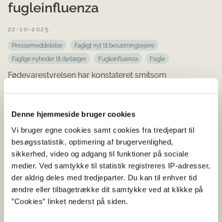
fugleinfluenza
22-10-2025
Pressemeddelelse
Fagligt nyt til besætningsejere
Faglige nyheder til dyrlæger
Fugleinfluenza
Fugle
Fødevarestyrelsen har konstateret smitsom
fugleinfluenza i en besætning med omkring 36.000
kalkuner ved Ruds Vedby ved Sorø. Besætningen bliver
aflivet torsdag...
Denne hjemmeside bruger cookies
Vi bruger egne cookies samt cookies fra tredjepart til
besøgsstatistik, optimering af brugervenlighed,
sikkerhed, video og adgang til funktioner på sociale
medier. Ved samtykke til statistik registreres IP-adresser,
der aldrig deles med tredjeparter. Du kan til enhver tid
ændre eller tilbagetrække dit samtykke ved at klikke på
FUGLEINFLUENZA
”Cookies” linket nederst på siden.
Kalkunfarm ved Skælskør ramt