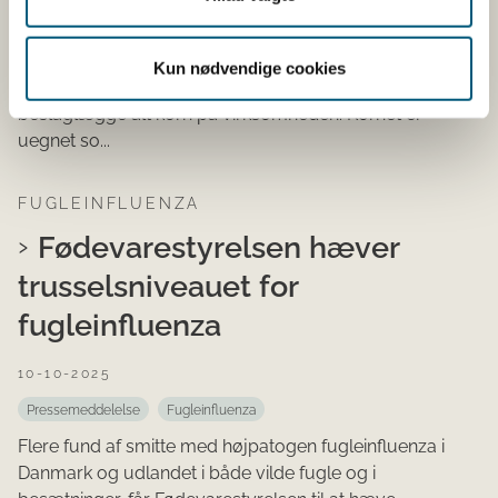
Pressemeddelelse
Korn og kornprodukter
Forekomst af mus og rotter, mug og skimmel hos
Kun nødvendige cookies
Danish Agro i Dalmose har fået Fødevarestyrelsen til at
beslaglægge alt korn på virksomheden. Kornet er
uegnet so...
FUGLEINFLUENZA
Fødevarestyrelsen hæver
trusselsniveauet for
fugleinfluenza
10-10-2025
Pressemeddelelse
Fugleinfluenza
Flere fund af smitte med højpatogen fugleinfluenza i
Danmark og udlandet i både vilde fugle og i