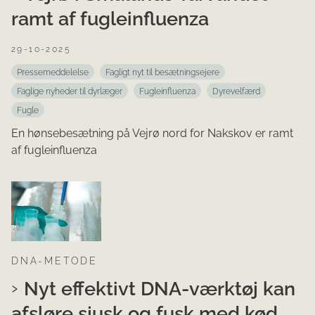
ramt af fugleinfluenza
29-10-2025
Pressemeddelelse
Fagligt nyt til besætningsejere
Faglige nyheder til dyrlæger
Fugleinfluenza
Dyrevelfærd
Fugle
En hønsebesætning på Vejrø nord for Nakskov er ramt
af fugleinfluenza
DNA-METODE
Nyt effektivt DNA-værktøj kan
afsløre sjusk og fusk med kød