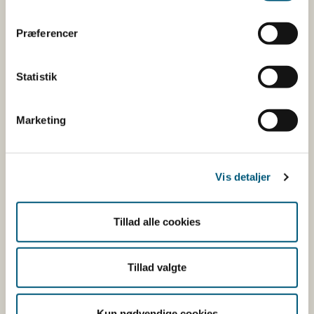
Præferencer
Statistik
FESTIVALSÆSON
Marketing
Festival uden roskildesyge:
Madboder og food trucks kan se
frem til kontrol
Vis detaljer
07-04-2026
Tillad alle cookies
Pressemeddelelse
Spisestederne på de mange festivaler og markeder
Tillad valgte
landet over vil igen i år få besøg af en række målrettede
stikprøvekontroller. Styrelsen vil være særligt opmær...
Kun nødvendige cookies