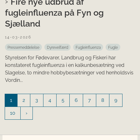
Fire nye udbrud af
fugleinfluenza på Fyn og
Sjælland
14-03-2026
Pressemeddelelse
Dyrevelfærd
Fugleinfluenza
Fugle
Styrelsen for Fødevarer, Landbrug og Fiskeri har
konstateret fugleinfluenza i en kalkunbesætning ved
Slagelse, to mindre hobbybesætninger ved henholdsvis
Vordin...
1
2
3
4
5
6
7
8
9
10