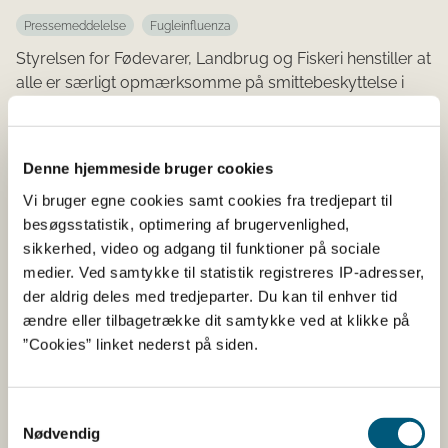
Pressemeddelelse
Fugleinfluenza
Styrelsen for Fødevarer, Landbrug og Fiskeri henstiller at
alle er særligt opmærksomme på smittebeskyttelse i
relation til fugleinfluenza.
FØDEVAREKONTROL
Denne hjemmeside bruger cookies
Fødevarekontrol afslørede
Vi bruger egne cookies samt cookies fra tredjepart til
besøgsstatistik, optimering af brugervenlighed,
mangler i mærkningen hos hver
sikkerhed, video og adgang til funktioner på sociale
anden onlinebutik
medier. Ved samtykke til statistik registreres IP-adresser,
der aldrig deles med tredjeparter. Du kan til enhver tid
13-04-2026
ændre eller tilbagetrække dit samtykke ved at klikke på
”Cookies” linket nederst på siden.
Pressemeddelelse
Knap halvdelen af næsten 500 kontrollerede
onlinebutikker med fødevarer på hylderne, havde ikke
Samtykkevalg
tilstrækkeligt styr på reglerne for mærkning af fødevarer.
Nødvendig