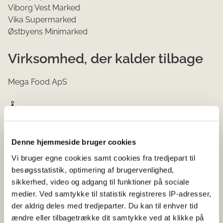
Viborg Vest Marked
Vika Supermarked
Østbyens Minimarked
Virksomhed, der kalder tilbage
Mega Food ApS
Årsag
Produkterne kan have et for højt indhold af pesticidet
Denne hjemmeside bruger cookies
ethylenoxid.
Vi bruger egne cookies samt cookies fra tredjepart til
Risiko
besøgsstatistik, optimering af brugervenlighed,
sikkerhed, video og adgang til funktioner på sociale
medier. Ved samtykke til statistik registreres IP-adresser,
På basis af DTU Fødevareinstituttets generelle vurdering
der aldrig deles med tredjeparter. Du kan til enhver tid
af ethylenoxid kan en sundhedsmæssig risiko ikke
ændre eller tilbagetrække dit samtykke ved at klikke på
udelukkes.